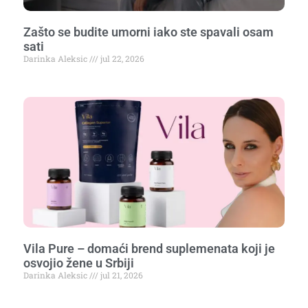
Zašto se budite umorni iako ste spavali osam
sati
Darinka Aleksic
jul 22, 2026
Vila Pure – domaći brend suplemenata koji je
osvojio žene u Srbiji
Darinka Aleksic
jul 21, 2026