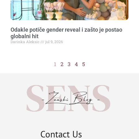
Odakle potiče gender reveal i zašto je postao
globalni hit
Darinka Aleksic
jul 9, 2026
1
2
3
4
5
Contact Us