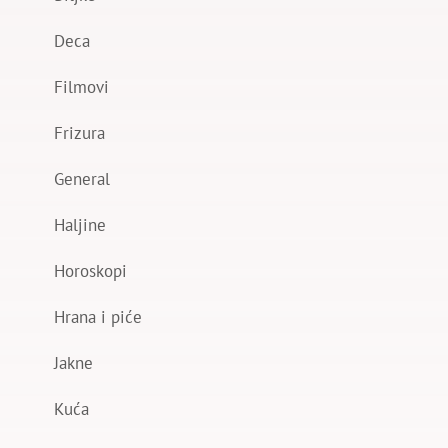
Deca
Filmovi
Frizura
General
Haljine
Horoskopi
Hrana i piće
Jakne
Kuća