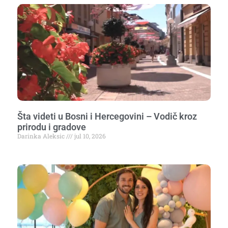
Šta videti u Bosni i Hercegovini – Vodič kroz
prirodu i gradove
Darinka Aleksic
jul 10, 2026