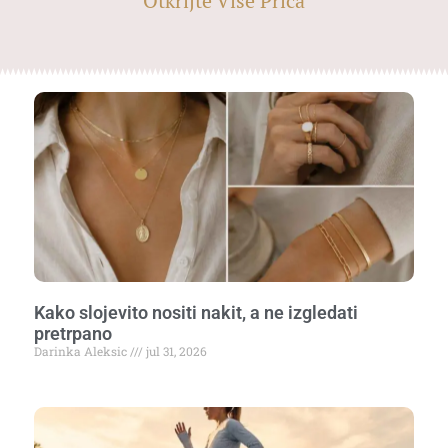
Otkrijte Više Priča
Kako slojevito nositi nakit, a ne izgledati
pretrpano
Darinka Aleksic
jul 31, 2026