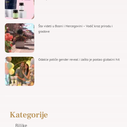
Šta videti u Bosni i Hercegovini – Vodič kroz prirodu i
gradove
Odakle potiče gender reveal i zašto je postao globalni hit
Kategorije
Biljke