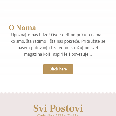
O Nama
Upoznajte nas bliže! Ovde delimo priču o nama –
ko smo, šta radimo i šta nas pokreće. Pridružite se
našem putovanju i zajedno istražujmo svet
magazina koji inspiriše i povezuje…
Click here
Svi Postovi