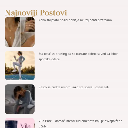
Najnoviji Postovi
Kako slojevito nositi nakit, a ne izgledati pretrpano
Šta obući za trening da se osećate dobro: saveti za izbor
sportske odeće
Zašto se budite umorni iako ste spavali osam sati
Vila Pure – domaći brend suplemenata koji je osvojio žene
u Srbiji