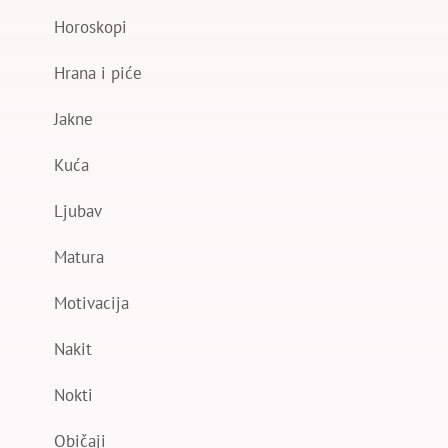
Horoskopi
Hrana i piće
Jakne
Kuća
Ljubav
Matura
Motivacija
Nakit
Nokti
Običaji