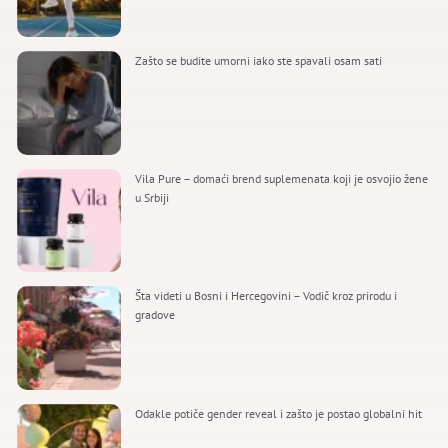
Zašto se budite umorni iako ste spavali osam sati
Vila Pure – domaći brend suplemenata koji je osvojio žene
u Srbiji
Šta videti u Bosni i Hercegovini – Vodič kroz prirodu i
gradove
Odakle potiče gender reveal i zašto je postao globalni hit