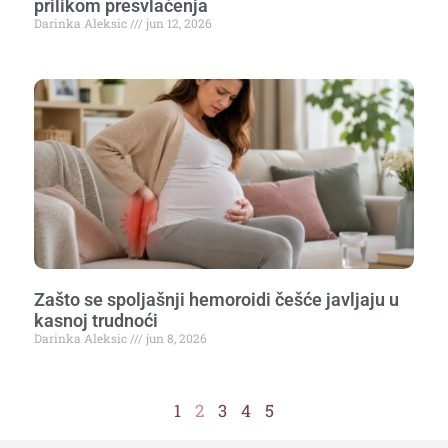
prilikom presvlačenja
Darinka Aleksic
jun 12, 2026
Zašto se spoljašnji hemoroidi češće javljaju u
kasnoj trudnoći
Darinka Aleksic
jun 8, 2026
1
2
3
4
5