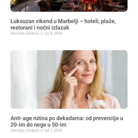
Luksuzan vikend u Marbelji – hoteli, plaže,
restorani i noćni izlazak
Darinka Aleksic
jul 8, 2026
Anti-age rutina po dekadama: od prevencije u
20-im do nege u 50-im
Darinka Aleksic
jul 7, 2026