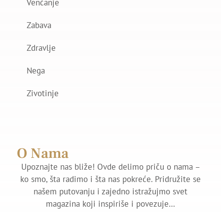
Venčanje
Zabava
Zdravlje
Nega
Zivotinje
O Nama
Upoznajte nas bliže! Ovde delimo priču o nama –
ko smo, šta radimo i šta nas pokreće. Pridružite se
našem putovanju i zajedno istražujmo svet
magazina koji inspiriše i povezuje…