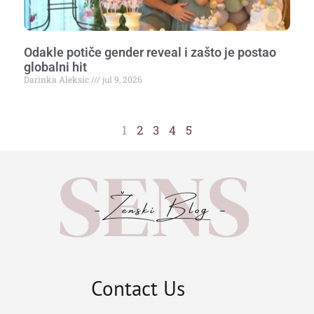
Odakle potiče gender reveal i zašto je postao
globalni hit
Darinka Aleksic
jul 9, 2026
1
2
3
4
5
Contact Us