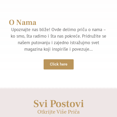
O Nama
Upoznajte nas bliže! Ovde delimo priču o nama –
ko smo, šta radimo i šta nas pokreće. Pridružite se
našem putovanju i zajedno istražujmo svet
magazina koji inspiriše i povezuje…
Click here
Svi Postovi
Otkrijte Više Priča