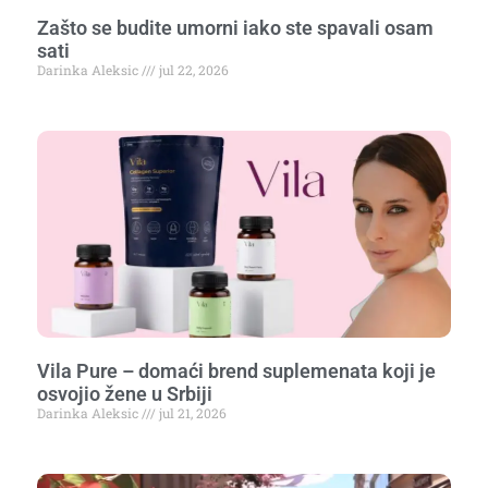
Zašto se budite umorni iako ste spavali osam
sati
Darinka Aleksic
jul 22, 2026
Vila Pure – domaći brend suplemenata koji je
osvojio žene u Srbiji
Darinka Aleksic
jul 21, 2026