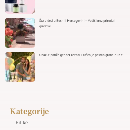
Šta videti u Bosni i Hercegovini – Vodič kroz prirodu i
gradove
Odakle potiče gender reveal i zašto je postao globalni hit
Kategorije
Biljke