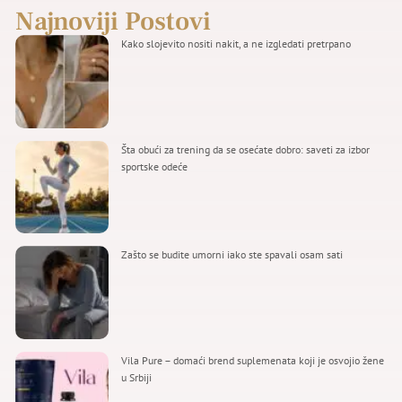
Najnoviji Postovi
Kako slojevito nositi nakit, a ne izgledati pretrpano
Šta obući za trening da se osećate dobro: saveti za izbor
sportske odeće
Zašto se budite umorni iako ste spavali osam sati
Vila Pure – domaći brend suplemenata koji je osvojio žene
u Srbiji