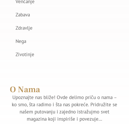
Venčanje
Zabava
Zdravlje
Nega
Zivotinje
O Nama
Upoznajte nas bliže! Ovde delimo priču o nama –
ko smo, šta radimo i šta nas pokreće. Pridružite se
našem putovanju i zajedno istražujmo svet
magazina koji inspiriše i povezuje…