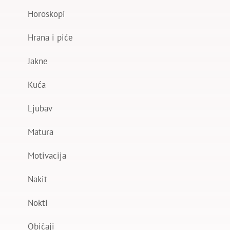
Horoskopi
Hrana i piće
Jakne
Kuća
Ljubav
Matura
Motivacija
Nakit
Nokti
Običaji