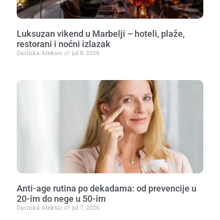
Luksuzan vikend u Marbelji – hoteli, plaže,
restorani i noćni izlazak
Darinka Aleksic
jul 8, 2026
Anti-age rutina po dekadama: od prevencije u
20-im do nege u 50-im
Darinka Aleksic
jul 7, 2026