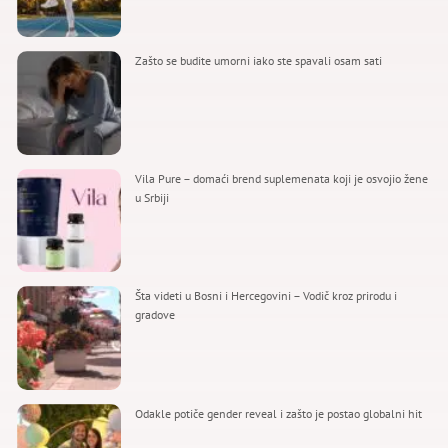
Zašto se budite umorni iako ste spavali osam sati
Vila Pure – domaći brend suplemenata koji je osvojio žene
u Srbiji
Šta videti u Bosni i Hercegovini – Vodič kroz prirodu i
gradove
Odakle potiče gender reveal i zašto je postao globalni hit