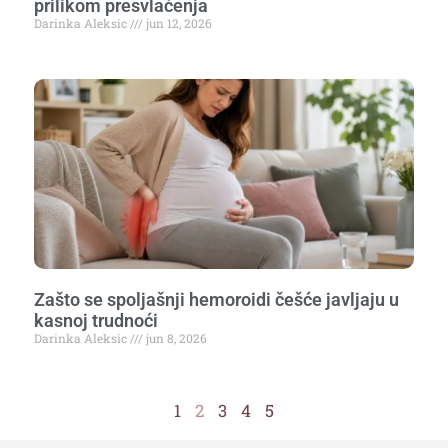
prilikom presvlačenja
Darinka Aleksic
jun 12, 2026
Zašto se spoljašnji hemoroidi češće javljaju u
kasnoj trudnoći
Darinka Aleksic
jun 8, 2026
1
2
3
4
5