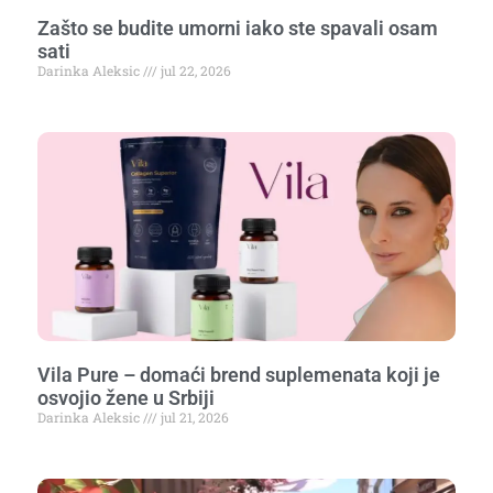
Zašto se budite umorni iako ste spavali osam
sati
Darinka Aleksic
jul 22, 2026
Vila Pure – domaći brend suplemenata koji je
osvojio žene u Srbiji
Darinka Aleksic
jul 21, 2026