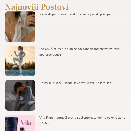
Najnoviji Postovi
Kako slojevito nositi nakit, a ne izgledati pretrpano
Šta obući za trening da se osećate dobro: saveti za izbor
sportske odeće
Zašto se budite umorni iako ste spavali osam sati
Vila Pure – domaći brend suplemenata koji je osvojio žene
u Srbiji