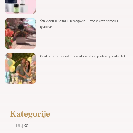
Šta videti u Bosni i Hercegovini – Vodič kroz prirodu i
gradove
Odakle potiče gender reveal i zašto je postao globalni hit
Kategorije
Biljke