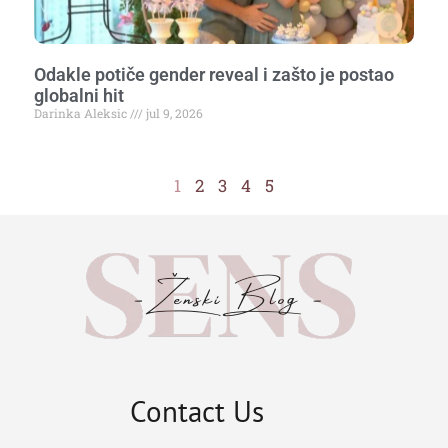
Odakle potiče gender reveal i zašto je postao
globalni hit
Darinka Aleksic
jul 9, 2026
1
2
3
4
5
Contact Us