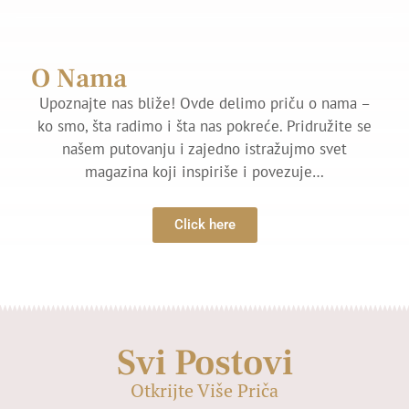
O Nama
Upoznajte nas bliže! Ovde delimo priču o nama –
ko smo, šta radimo i šta nas pokreće. Pridružite se
našem putovanju i zajedno istražujmo svet
magazina koji inspiriše i povezuje…
Click here
Svi Postovi
Otkrijte Više Priča