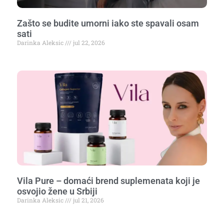
Zašto se budite umorni iako ste spavali osam
sati
Darinka Aleksic
jul 22, 2026
Vila Pure – domaći brend suplemenata koji je
osvojio žene u Srbiji
Darinka Aleksic
jul 21, 2026