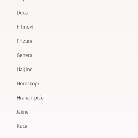
Deca
Filmovi
Frizura
General
Haljine
Horoskopi
Hrana i piće
Jakne
Kuća