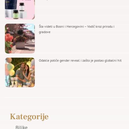
Šta videti u Bosni i Hercegovini – Vodič kroz prirodu i
gradove
Odakle potiče gender reveal i zašto je postao globalni hit
Kategorije
Biljke