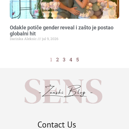
Odakle potiče gender reveal i zašto je postao
globalni hit
Darinka Aleksic
jul 9, 2026
1
2
3
4
5
Contact Us