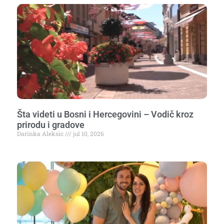
Šta videti u Bosni i Hercegovini – Vodič kroz
prirodu i gradove
Darinka Aleksic
jul 10, 2026