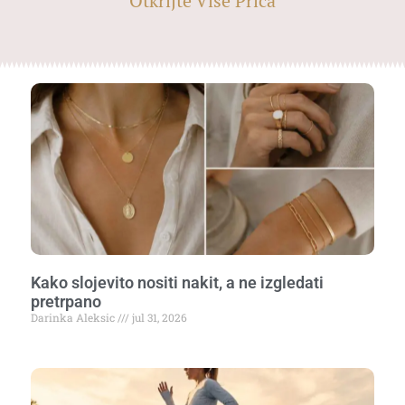
Otkrijte Više Priča
Kako slojevito nositi nakit, a ne izgledati
pretrpano
Darinka Aleksic
jul 31, 2026