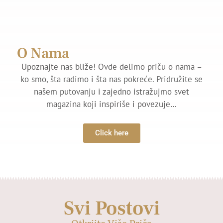
O Nama
Upoznajte nas bliže! Ovde delimo priču o nama –
ko smo, šta radimo i šta nas pokreće. Pridružite se
našem putovanju i zajedno istražujmo svet
magazina koji inspiriše i povezuje…
Click here
Svi Postovi