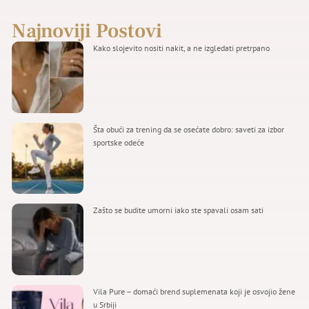
Najnoviji Postovi
Kako slojevito nositi nakit, a ne izgledati pretrpano
Šta obući za trening da se osećate dobro: saveti za izbor
sportske odeće
Zašto se budite umorni iako ste spavali osam sati
Vila Pure – domaći brend suplemenata koji je osvojio žene
u Srbiji