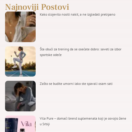
Najnoviji Postovi
Kako slojevito nositi nakit, a ne izgledati pretrpano
Šta obući za trening da se osećate dobro: saveti za izbor
sportske odeće
Zašto se budite umorni iako ste spavali osam sati
Vila Pure – domaći brend suplemenata koji je osvojio žene
u Srbiji