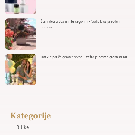
Šta videti u Bosni i Hercegovini – Vodič kroz prirodu i
gradove
Odakle potiče gender reveal i zašto je postao globalni hit
Kategorije
Biljke