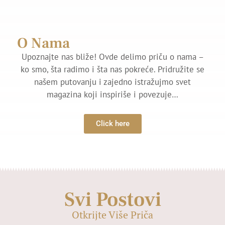
O Nama
Upoznajte nas bliže! Ovde delimo priču o nama –
ko smo, šta radimo i šta nas pokreće. Pridružite se
našem putovanju i zajedno istražujmo svet
magazina koji inspiriše i povezuje…
Click here
Svi Postovi
Otkrijte Više Priča