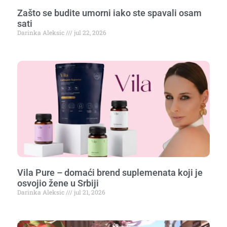
Zašto se budite umorni iako ste spavali osam
sati
Darinka Aleksic
jul 22, 2026
Vila Pure – domaći brend suplemenata koji je
osvojio žene u Srbiji
Darinka Aleksic
jul 21, 2026