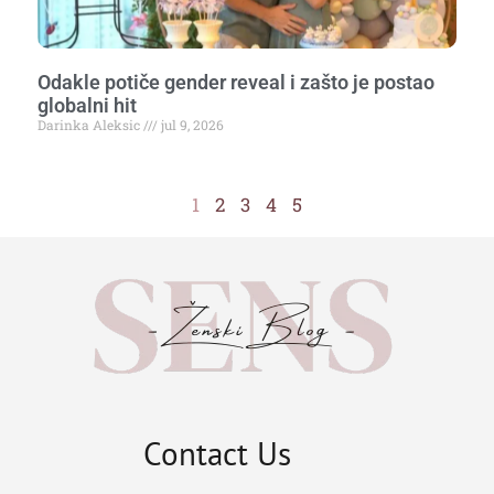
Odakle potiče gender reveal i zašto je postao
globalni hit
Darinka Aleksic
jul 9, 2026
1
2
3
4
5
Contact Us