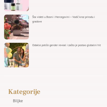
Šta videti u Bosni i Hercegovini – Vodič kroz prirodu i
gradove
Odakle potiče gender reveal i zašto je postao globalni hit
Kategorije
Biljke