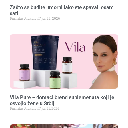
Zašto se budite umorni iako ste spavali osam
sati
Darinka Aleksic
jul 22, 2026
Vila Pure – domaći brend suplemenata koji je
osvojio žene u Srbiji
Darinka Aleksic
jul 21, 2026