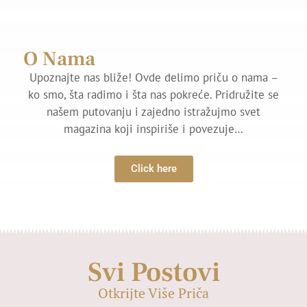
O Nama
Upoznajte nas bliže! Ovde delimo priču o nama –
ko smo, šta radimo i šta nas pokreće. Pridružite se
našem putovanju i zajedno istražujmo svet
magazina koji inspiriše i povezuje…
Click here
Svi Postovi
Otkrijte Više Priča