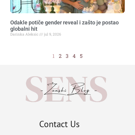
Odakle potiče gender reveal i zašto je postao
globalni hit
Darinka Aleksic
jul 9, 2026
1
2
3
4
5
Contact Us