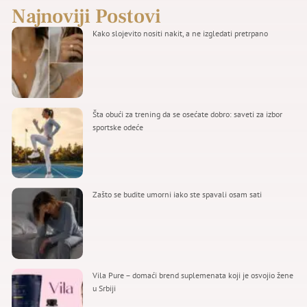
Najnoviji Postovi
Kako slojevito nositi nakit, a ne izgledati pretrpano
Šta obući za trening da se osećate dobro: saveti za izbor
sportske odeće
Zašto se budite umorni iako ste spavali osam sati
Vila Pure – domaći brend suplemenata koji je osvojio žene
u Srbiji