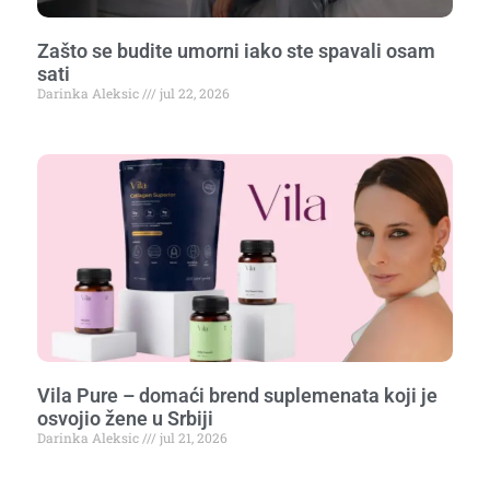
Zašto se budite umorni iako ste spavali osam
sati
Darinka Aleksic
jul 22, 2026
Vila Pure – domaći brend suplemenata koji je
osvojio žene u Srbiji
Darinka Aleksic
jul 21, 2026