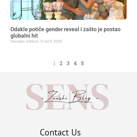
Odakle potiče gender reveal i zašto je postao
globalni hit
Darinka Aleksic
jul 9, 2026
1
2
3
4
5
Contact Us