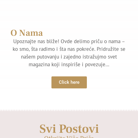
O Nama
Upoznajte nas bliže! Ovde delimo priču o nama –
ko smo, šta radimo i šta nas pokreće. Pridružite se
našem putovanju i zajedno istražujmo svet
magazina koji inspiriše i povezuje…
Click here
Svi Postovi