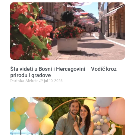
Šta videti u Bosni i Hercegovini – Vodič kroz
prirodu i gradove
Darinka Aleksic
jul 10, 2026