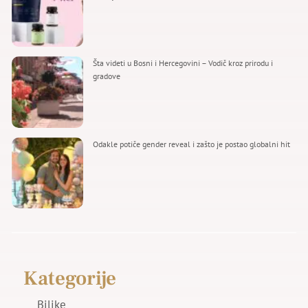
Šta videti u Bosni i Hercegovini – Vodič kroz prirodu i
gradove
Odakle potiče gender reveal i zašto je postao globalni hit
Kategorije
Biljke