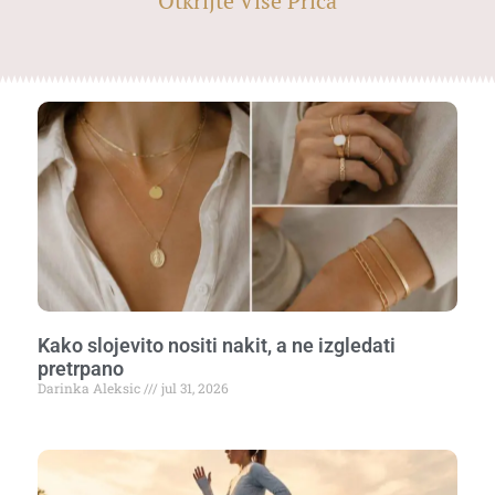
Otkrijte Više Priča
Kako slojevito nositi nakit, a ne izgledati
pretrpano
Darinka Aleksic
jul 31, 2026