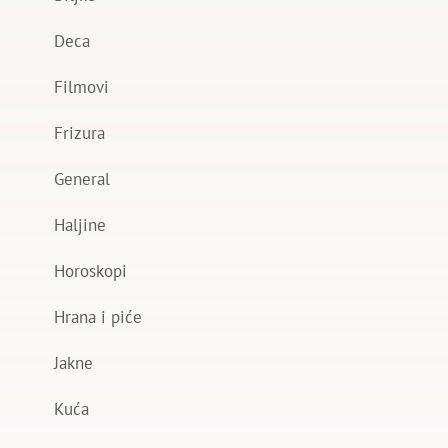
Deca
Filmovi
Frizura
General
Haljine
Horoskopi
Hrana i piće
Jakne
Kuća