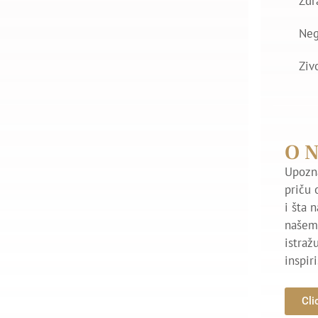
Zdr
Ne
Ziv
O 
Upozna
priču 
i šta 
našem 
istraž
inspir
Cli