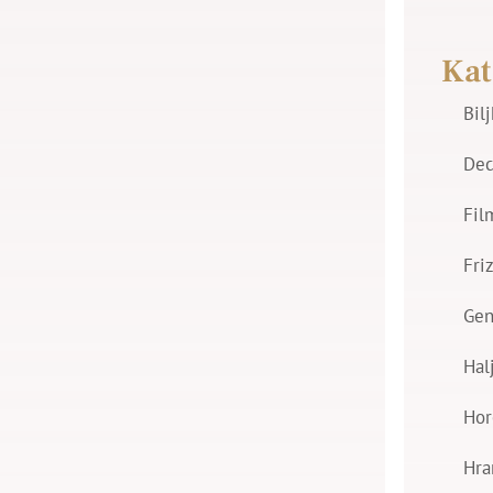
Kat
Bil
Dec
Fil
Fri
Gen
Hal
Hor
Hra