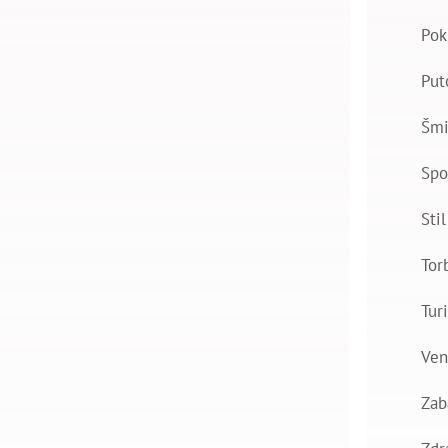
Pok
Put
Šmi
Spo
Stil
Tor
Tur
Ven
Zab