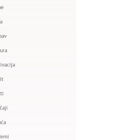
ne
a
bav
ura
ivacija
it
ti
čaji
uća
femi