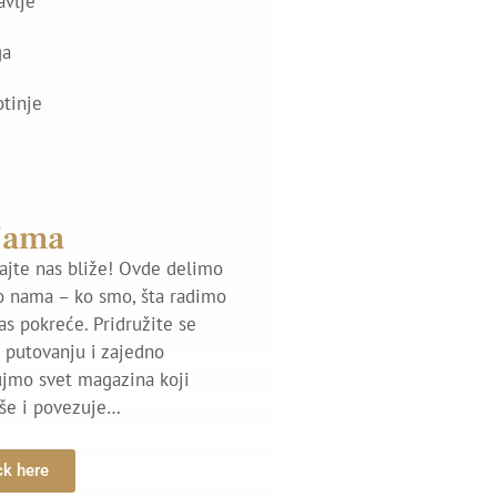
avlje
ga
otinje
Nama
jte nas bliže! Ovde delimo
o nama – ko smo, šta radimo
nas pokreće. Pridružite se
putovanju i zajedno
ujmo svet magazina koji
iše i povezuje…
ck here