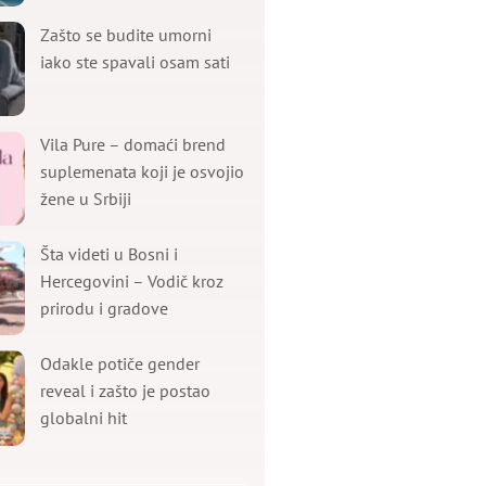
Zašto se budite umorni
iako ste spavali osam sati
Vila Pure – domaći brend
suplemenata koji je osvojio
žene u Srbiji
Šta videti u Bosni i
Hercegovini – Vodič kroz
prirodu i gradove
Odakle potiče gender
reveal i zašto je postao
globalni hit