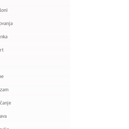
loni
ovanja
nka
rt
be
izam
čanje
ava