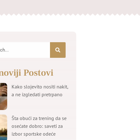
noviji Postovi
Kako slojevito nositi nakit,
a ne izgledati pretrpano
Šta obući za trening da se
osećate dobro: saveti za
izbor sportske odeće