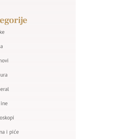
egorije
jke
a
movi
zura
eral
jine
oskopi
na i piće