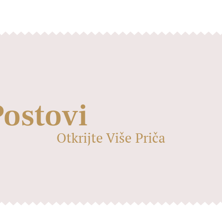
Postovi
Otkrijte Više Priča