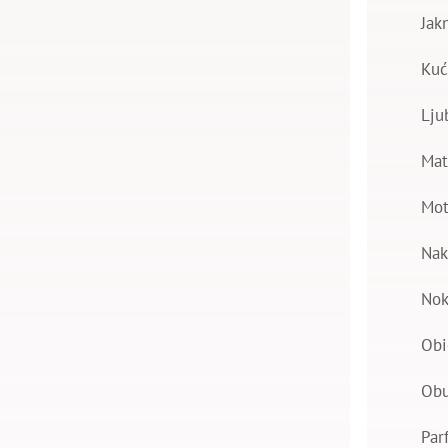
Jak
Kuć
Lju
Mat
Mot
Nak
Nok
Obi
Ob
Par