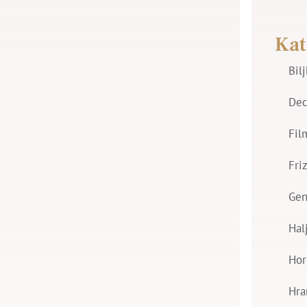
Kat
Bil
Dec
Fil
Fri
Gen
Hal
Hor
Hra