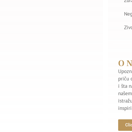
Zdr
Ne
Ziv
O 
Upozna
priču 
i šta 
našem 
istraž
inspir
Cli