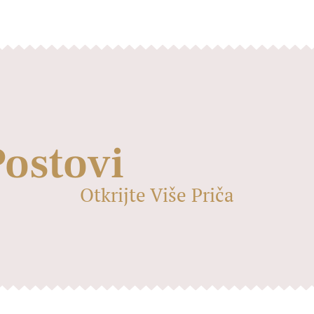
Postovi
Otkrijte Više Priča