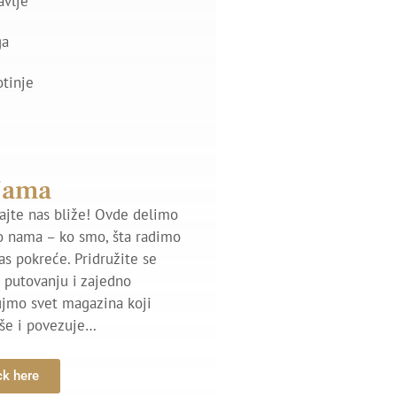
avlje
ga
otinje
Nama
jte nas bliže! Ovde delimo
o nama – ko smo, šta radimo
nas pokreće. Pridružite se
putovanju i zajedno
ujmo svet magazina koji
iše i povezuje…
ck here