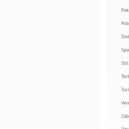
Pok
Put
Šmi
Spo
Stil
Tor
Tur
Ven
Zab