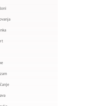
loni
ovanja
nka
rt
be
izam
čanje
ava