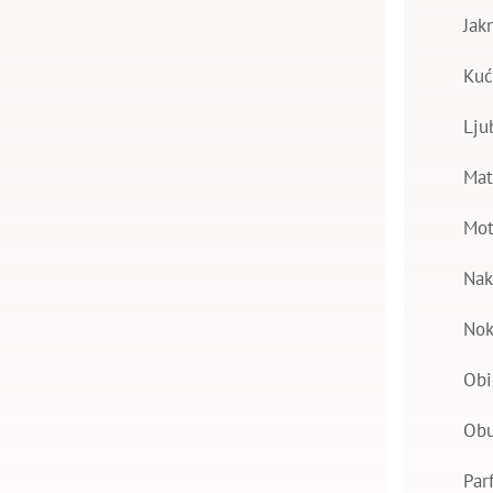
Jak
Kuć
Lju
Mat
Mot
Nak
Nok
Obi
Ob
Par