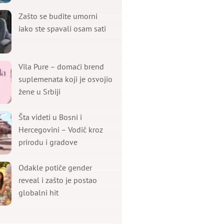
Zašto se budite umorni
iako ste spavali osam sati
Vila Pure – domaći brend
suplemenata koji je osvojio
žene u Srbiji
Šta videti u Bosni i
Hercegovini – Vodič kroz
prirodu i gradove
Odakle potiče gender
reveal i zašto je postao
globalni hit