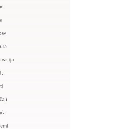
ne
a
bav
ura
ivacija
it
ti
čaji
uća
femi