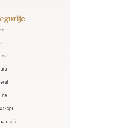
egorije
jke
a
movi
zura
eral
jine
oskopi
na i piće