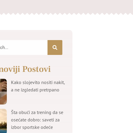
noviji Postovi
Kako slojevito nositi nakit,
a ne izgledati pretrpano
Šta obući za trening da se
osećate dobro: saveti za
izbor sportske odeće