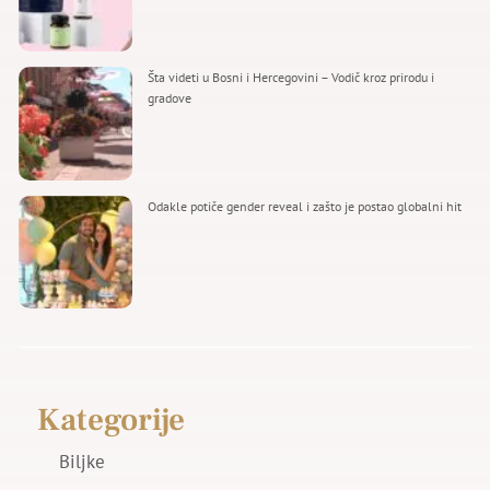
Šta videti u Bosni i Hercegovini – Vodič kroz prirodu i
gradove
Odakle potiče gender reveal i zašto je postao globalni hit
Kategorije
Biljke