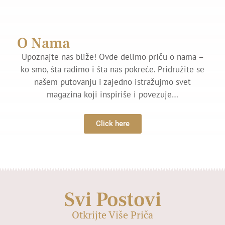
O Nama
Upoznajte nas bliže! Ovde delimo priču o nama –
ko smo, šta radimo i šta nas pokreće. Pridružite se
našem putovanju i zajedno istražujmo svet
magazina koji inspiriše i povezuje…
Click here
Svi Postovi
Otkrijte Više Priča