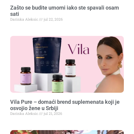
Zašto se budite umorni iako ste spavali osam
sati
Darinka Aleksic
jul 22, 2026
Vila Pure – domaći brend suplemenata koji je
osvojio žene u Srbiji
Darinka Aleksic
jul 21, 2026