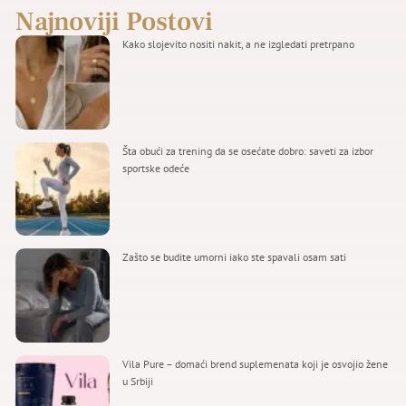
Najnoviji Postovi
Kako slojevito nositi nakit, a ne izgledati pretrpano
Šta obući za trening da se osećate dobro: saveti za izbor
sportske odeće
Zašto se budite umorni iako ste spavali osam sati
Vila Pure – domaći brend suplemenata koji je osvojio žene
u Srbiji