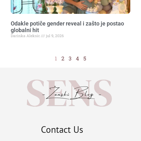
Odakle potiče gender reveal i zašto je postao
globalni hit
Darinka Aleksic
jul 9, 2026
1
2
3
4
5
Contact Us