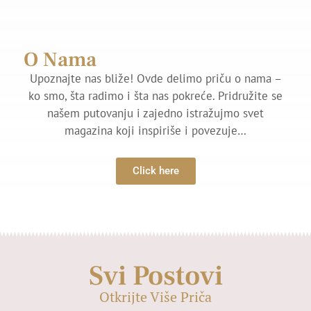
O Nama
Upoznajte nas bliže! Ovde delimo priču o nama –
ko smo, šta radimo i šta nas pokreće. Pridružite se
našem putovanju i zajedno istražujmo svet
magazina koji inspiriše i povezuje…
Click here
Svi Postovi
Otkrijte Više Priča