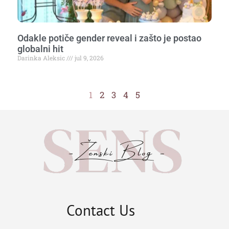
Odakle potiče gender reveal i zašto je postao
globalni hit
Darinka Aleksic
jul 9, 2026
1
2
3
4
5
Contact Us