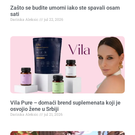
Zašto se budite umorni iako ste spavali osam
sati
Darinka Aleksic
jul 22, 2026
Vila Pure – domaći brend suplemenata koji je
osvojio žene u Srbiji
Darinka Aleksic
jul 21, 2026