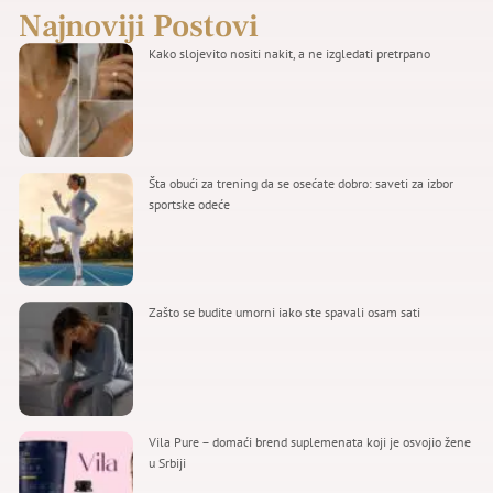
Najnoviji Postovi
Kako slojevito nositi nakit, a ne izgledati pretrpano
Šta obući za trening da se osećate dobro: saveti za izbor
sportske odeće
Zašto se budite umorni iako ste spavali osam sati
Vila Pure – domaći brend suplemenata koji je osvojio žene
u Srbiji