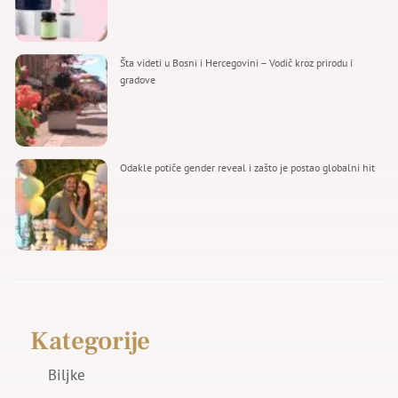
Šta videti u Bosni i Hercegovini – Vodič kroz prirodu i
gradove
Odakle potiče gender reveal i zašto je postao globalni hit
Kategorije
Biljke