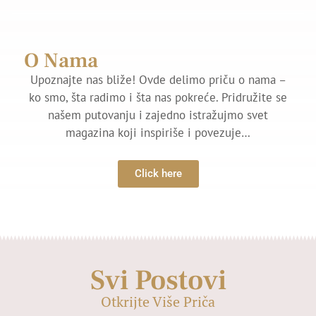
O Nama
Upoznajte nas bliže! Ovde delimo priču o nama –
ko smo, šta radimo i šta nas pokreće. Pridružite se
našem putovanju i zajedno istražujmo svet
magazina koji inspiriše i povezuje…
Click here
Svi Postovi
Otkrijte Više Priča