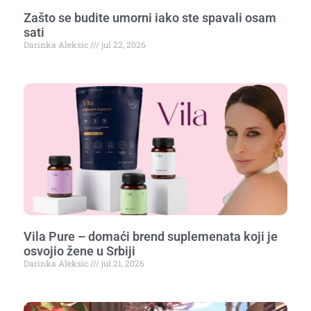
Zašto se budite umorni iako ste spavali osam
sati
Darinka Aleksic
jul 22, 2026
Vila Pure – domaći brend suplemenata koji je
osvojio žene u Srbiji
Darinka Aleksic
jul 21, 2026