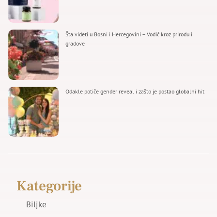
Šta videti u Bosni i Hercegovini – Vodič kroz prirodu i
gradove
Odakle potiče gender reveal i zašto je postao globalni hit
Kategorije
Biljke