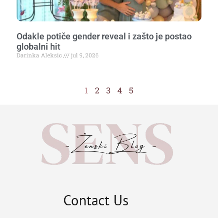
Odakle potiče gender reveal i zašto je postao
globalni hit
Darinka Aleksic
jul 9, 2026
1
2
3
4
5
Contact Us