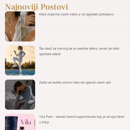
Najnoviji Postovi
Kako slojevito nositi nakit, a ne izgledati pretrpano
Šta obući za trening da se osećate dobro: saveti za izbor
sportske odeće
Zašto se budite umorni iako ste spavali osam sati
Vila Pure – domaći brend suplemenata koji je osvojio žene
u Srbiji