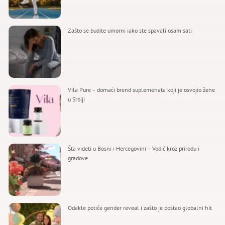
Zašto se budite umorni iako ste spavali osam sati
Vila Pure – domaći brend suplemenata koji je osvojio žene
u Srbiji
Šta videti u Bosni i Hercegovini – Vodič kroz prirodu i
gradove
Odakle potiče gender reveal i zašto je postao globalni hit