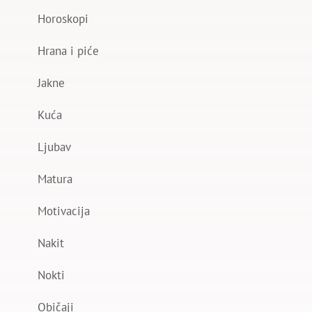
Horoskopi
Hrana i piće
Jakne
Kuća
Ljubav
Matura
Motivacija
Nakit
Nokti
Običaji