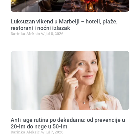
Luksuzan vikend u Marbelji – hoteli, plaže,
restorani i noćni izlazak
Darinka Aleksic
jul 8, 2026
Anti-age rutina po dekadama: od prevencije u
20-im do nege u 50-im
Darinka Aleksic
jul 7, 2026