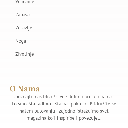
Venčanje
Zabava
Zdravlje
Nega
Zivotinje
O Nama
Upoznajte nas bliže! Ovde delimo priču o nama –
ko smo, šta radimo i šta nas pokreće. Pridružite se
našem putovanju i zajedno istražujmo svet
magazina koji inspiriše i povezuje…