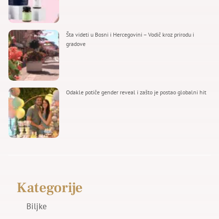
Šta videti u Bosni i Hercegovini – Vodič kroz prirodu i
gradove
Odakle potiče gender reveal i zašto je postao globalni hit
Kategorije
Biljke