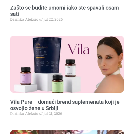
Zašto se budite umorni iako ste spavali osam
sati
Darinka Aleksic
jul 22, 2026
Vila Pure – domaći brend suplemenata koji je
osvojio žene u Srbiji
Darinka Aleksic
jul 21, 2026