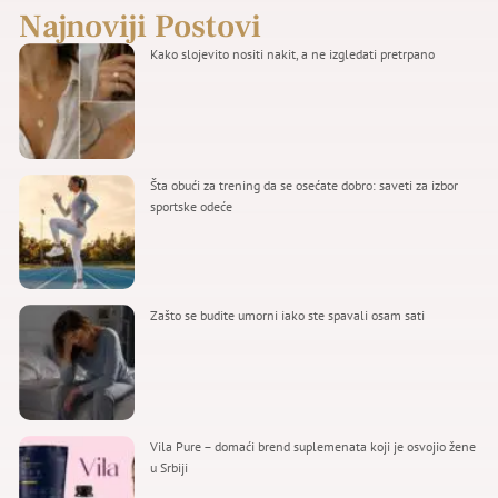
Najnoviji Postovi
Kako slojevito nositi nakit, a ne izgledati pretrpano
Šta obući za trening da se osećate dobro: saveti za izbor
sportske odeće
Zašto se budite umorni iako ste spavali osam sati
Vila Pure – domaći brend suplemenata koji je osvojio žene
u Srbiji