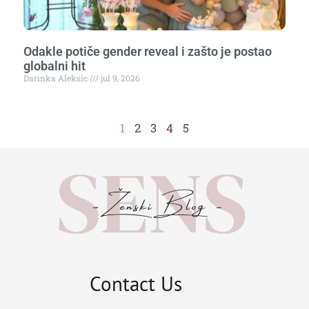
Odakle potiče gender reveal i zašto je postao
globalni hit
Darinka Aleksic
jul 9, 2026
1
2
3
4
5
Contact Us