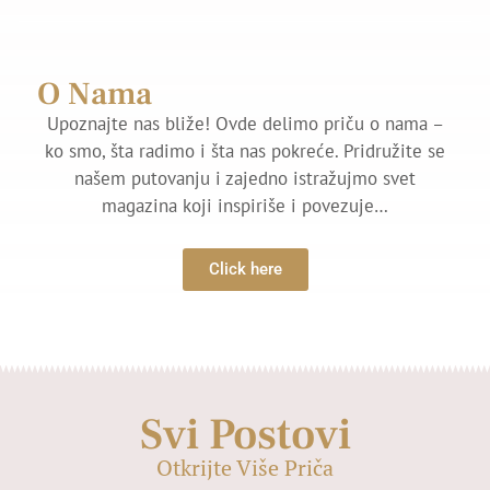
O Nama
Upoznajte nas bliže! Ovde delimo priču o nama –
ko smo, šta radimo i šta nas pokreće. Pridružite se
našem putovanju i zajedno istražujmo svet
magazina koji inspiriše i povezuje…
Click here
Svi Postovi
Otkrijte Više Priča