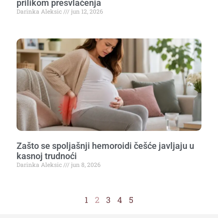
prilikom presvlačenja
Darinka Aleksic
jun 12, 2026
Zašto se spoljašnji hemoroidi češće javljaju u
kasnoj trudnoći
Darinka Aleksic
jun 8, 2026
1
2
3
4
5