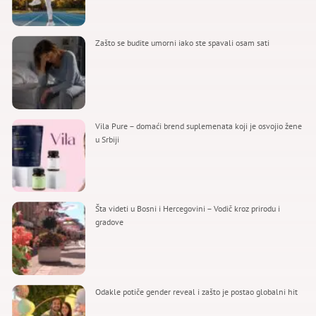
Zašto se budite umorni iako ste spavali osam sati
Vila Pure – domaći brend suplemenata koji je osvojio žene
u Srbiji
Šta videti u Bosni i Hercegovini – Vodič kroz prirodu i
gradove
Odakle potiče gender reveal i zašto je postao globalni hit