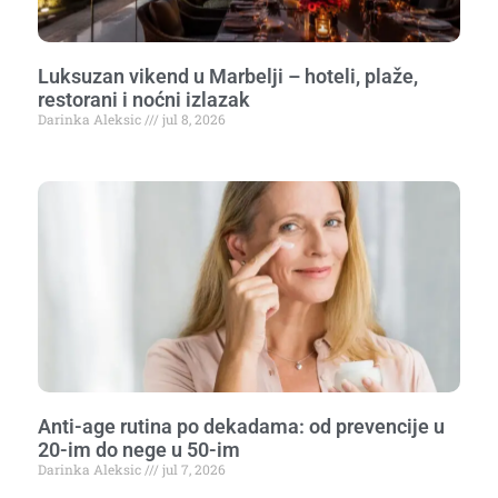
Luksuzan vikend u Marbelji – hoteli, plaže,
restorani i noćni izlazak
Darinka Aleksic
jul 8, 2026
Anti-age rutina po dekadama: od prevencije u
20-im do nege u 50-im
Darinka Aleksic
jul 7, 2026