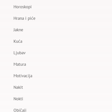
Horoskopi
Hrana i piće
Jakne
Kuća
Ljubav
Matura
Motivacija
Nakit
Nokti
Običaji