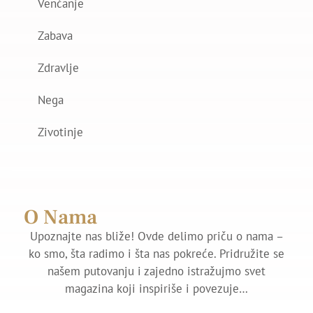
Venčanje
Zabava
Zdravlje
Nega
Zivotinje
O Nama
Upoznajte nas bliže! Ovde delimo priču o nama –
ko smo, šta radimo i šta nas pokreće. Pridružite se
našem putovanju i zajedno istražujmo svet
magazina koji inspiriše i povezuje…