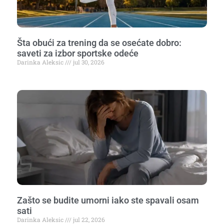
Šta obući za trening da se osećate dobro:
saveti za izbor sportske odeće
Darinka Aleksic
jul 30, 2026
Zašto se budite umorni iako ste spavali osam
sati
Darinka Aleksic
jul 22, 2026