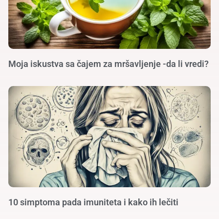
Moja iskustva sa čajem za mršavljenje -da li vredi?
10 simptoma pada imuniteta i kako ih lečiti