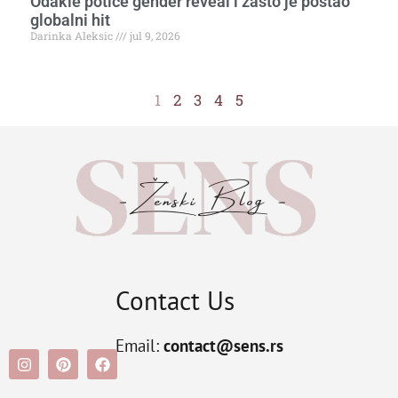
Odakle potiče gender reveal i zašto je postao
globalni hit
Darinka Aleksic
jul 9, 2026
1
2
3
4
5
Contact Us
Email:
contact@sens.rs