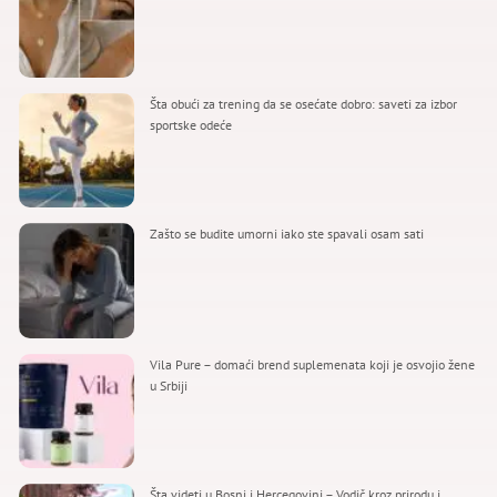
Šta obući za trening da se osećate dobro: saveti za izbor
sportske odeće
Zašto se budite umorni iako ste spavali osam sati
Vila Pure – domaći brend suplemenata koji je osvojio žene
u Srbiji
Šta videti u Bosni i Hercegovini – Vodič kroz prirodu i