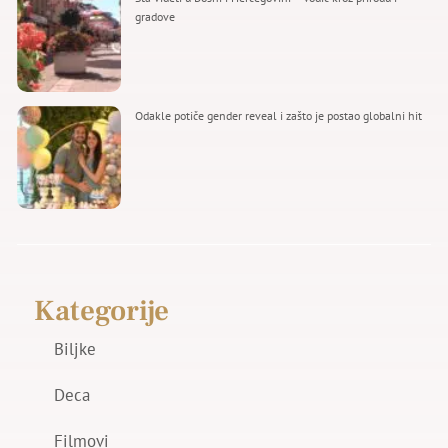
gradove
Odakle potiče gender reveal i zašto je postao globalni hit
Kategorije
Biljke
Deca
Filmovi