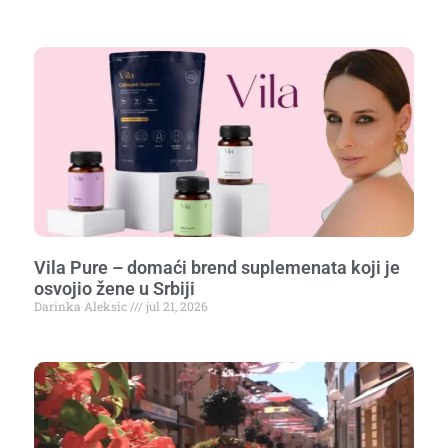
Vila Pure – domaći brend suplemenata koji je
osvojio žene u Srbiji
Darinka Aleksic
jul 21, 2026