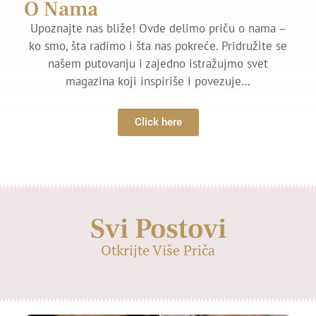
O Nama
Upoznajte nas bliže! Ovde delimo priču o nama –
ko smo, šta radimo i šta nas pokreće. Pridružite se
našem putovanju i zajedno istražujmo svet
magazina koji inspiriše i povezuje…
Click here
Svi Postovi
Otkrijte Više Priča