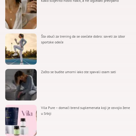
Kako slojevito nositi nakit, a ne izgledati pretrpano
Šta obući za trening da se osećate dobro: saveti za izbor
sportske odeće
Zašto se budite umorni iako ste spavali osam sati
Vila Pure – domaći brend suplemenata koji je osvojio žene
u Srbiji