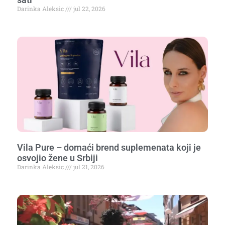
Darinka Aleksic
jul 22, 2026
Vila Pure – domaći brend suplemenata koji je
osvojio žene u Srbiji
Darinka Aleksic
jul 21, 2026