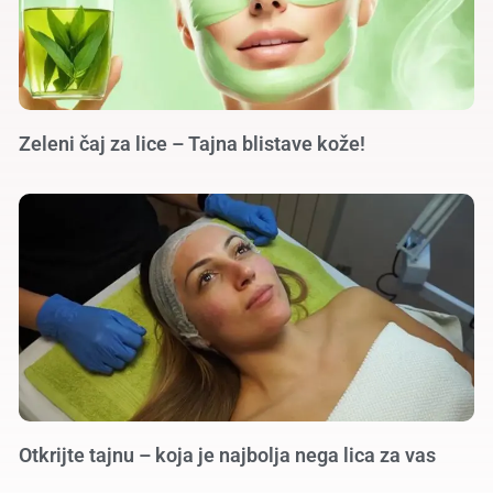
Zeleni čaj za lice – Tajna blistave kože!
Otkrijte tajnu – koja je najbolja nega lica za vas