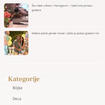
Šta videti u Bosni i Hercegovini – Vodič kroz prirodu i
gradove
Odakle potiče gender reveal i zašto je postao globalni hit
Kategorije
Biljke
Deca