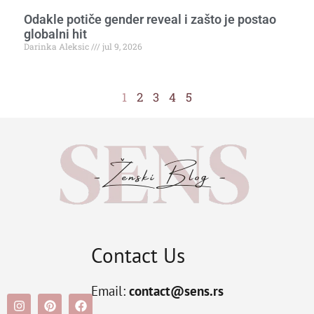
Odakle potiče gender reveal i zašto je postao
globalni hit
Darinka Aleksic
jul 9, 2026
1
2
3
4
5
Contact Us
Email:
contact@sens.rs