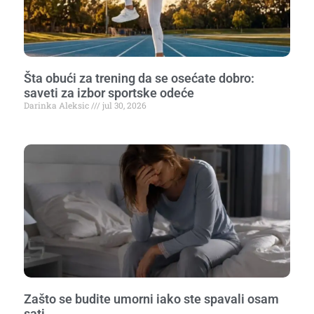
Šta obući za trening da se osećate dobro:
saveti za izbor sportske odeće
Darinka Aleksic
jul 30, 2026
Zašto se budite umorni iako ste spavali osam
sati