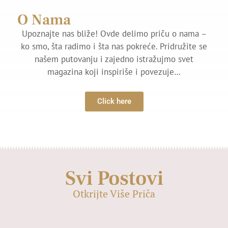
O Nama
Upoznajte nas bliže! Ovde delimo priču o nama –
ko smo, šta radimo i šta nas pokreće. Pridružite se
našem putovanju i zajedno istražujmo svet
magazina koji inspiriše i povezuje…
Click here
Svi Postovi
Otkrijte Više Priča