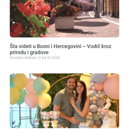
Šta videti u Bosni i Hercegovini – Vodič kroz
prirodu i gradove
Darinka Aleksic
jul 10, 2026