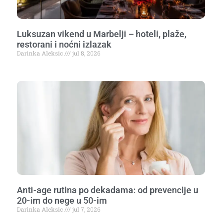
Luksuzan vikend u Marbelji – hoteli, plaže,
restorani i noćni izlazak
Darinka Aleksic
jul 8, 2026
Anti-age rutina po dekadama: od prevencije u
20-im do nege u 50-im
Darinka Aleksic
jul 7, 2026