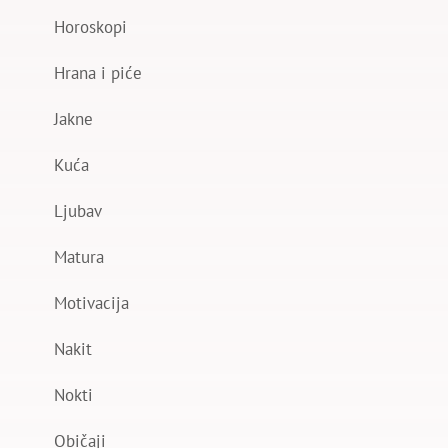
Horoskopi
Hrana i piće
Jakne
Kuća
Ljubav
Matura
Motivacija
Nakit
Nokti
Običaji