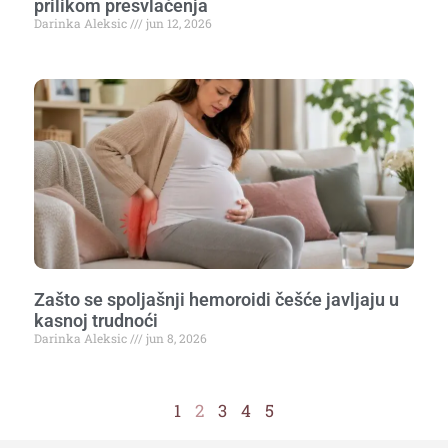
prilikom presvlačenja
Darinka Aleksic
jun 12, 2026
Zašto se spoljašnji hemoroidi češće javljaju u
kasnoj trudnoći
Darinka Aleksic
jun 8, 2026
1
2
3
4
5