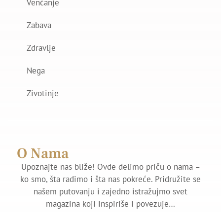
Venčanje
Zabava
Zdravlje
Nega
Zivotinje
O Nama
Upoznajte nas bliže! Ovde delimo priču o nama –
ko smo, šta radimo i šta nas pokreće. Pridružite se
našem putovanju i zajedno istražujmo svet
magazina koji inspiriše i povezuje…