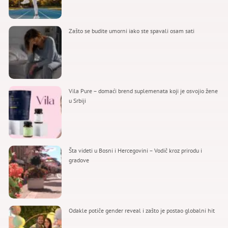
Zašto se budite umorni iako ste spavali osam sati
Vila Pure – domaći brend suplemenata koji je osvojio žene
u Srbiji
Šta videti u Bosni i Hercegovini – Vodič kroz prirodu i
gradove
Odakle potiče gender reveal i zašto je postao globalni hit