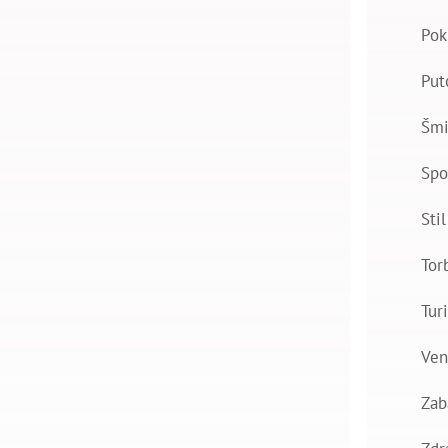
Pok
Put
Šmi
Spo
Stil
Tor
Tur
Ven
Zab