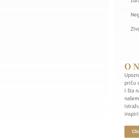
Zdr
Ne
Ziv
O 
Upozna
priču 
i šta 
našem 
istraž
inspir
Cli