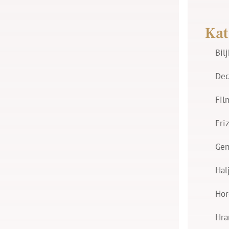
Kat
Bil
Dec
Fil
Fri
Gen
Hal
Hor
Hra