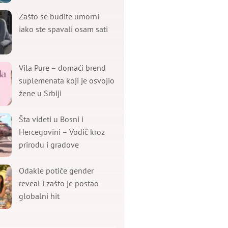
Zašto se budite umorni
iako ste spavali osam sati
Vila Pure – domaći brend
suplemenata koji je osvojio
žene u Srbiji
Šta videti u Bosni i
Hercegovini – Vodič kroz
prirodu i gradove
Odakle potiče gender
reveal i zašto je postao
globalni hit