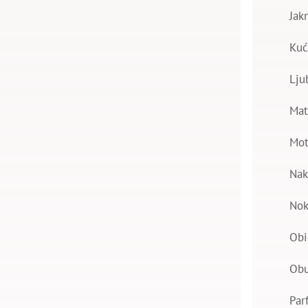
Jak
Kuć
Lju
Mat
Mot
Nak
Nok
Obi
Ob
Par