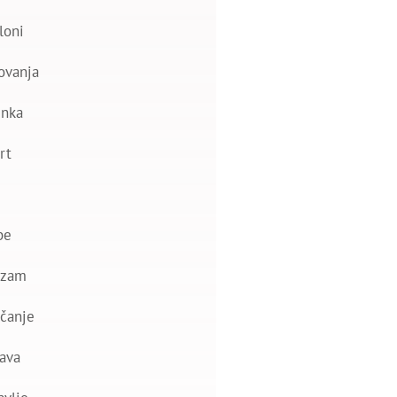
loni
ovanja
nka
rt
be
izam
čanje
ava