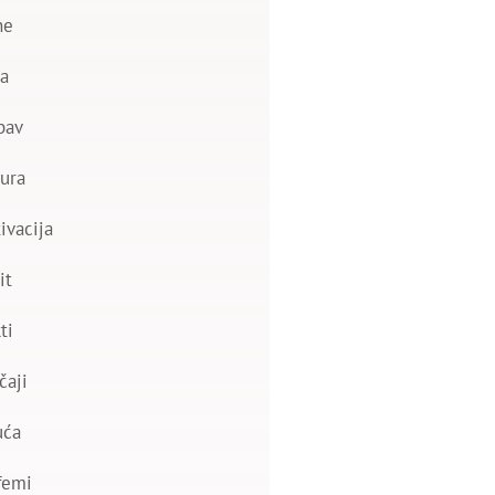
ne
a
bav
ura
ivacija
it
ti
čaji
uća
femi