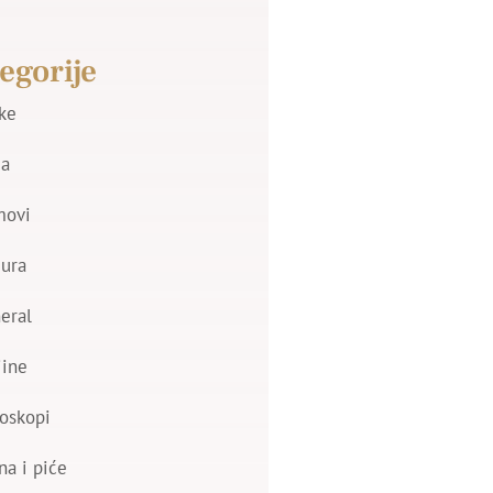
egorije
jke
a
movi
zura
eral
jine
oskopi
na i piće