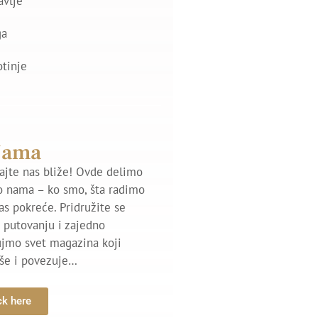
avlje
ga
otinje
Nama
jte nas bliže! Ovde delimo
o nama – ko smo, šta radimo
nas pokreće. Pridružite se
putovanju i zajedno
ujmo svet magazina koji
iše i povezuje…
ck here