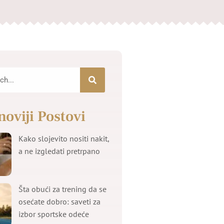
noviji Postovi
Kako slojevito nositi nakit,
a ne izgledati pretrpano
Šta obući za trening da se
osećate dobro: saveti za
izbor sportske odeće