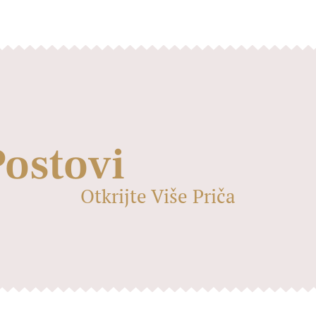
Postovi
Otkrijte Više Priča