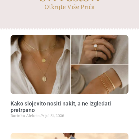
Otkrijte Više Priča
Kako slojevito nositi nakit, a ne izgledati
pretrpano
Darinka Aleksic
jul 31, 2026