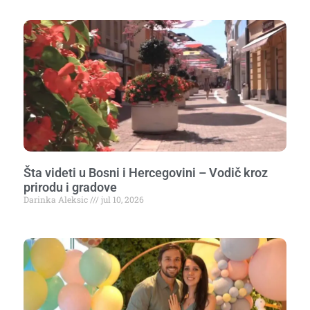
Šta videti u Bosni i Hercegovini – Vodič kroz
prirodu i gradove
Darinka Aleksic
jul 10, 2026