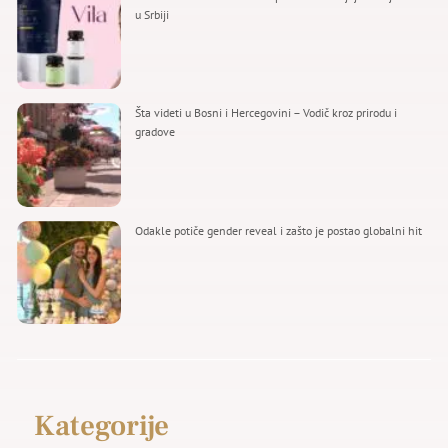
u Srbiji
Šta videti u Bosni i Hercegovini – Vodič kroz prirodu i
gradove
Odakle potiče gender reveal i zašto je postao globalni hit
Kategorije