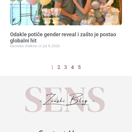
Odakle potiče gender reveal i zašto je postao
globalni hit
Darinka Aleksic
jul 9, 2026
1
2
3
4
5