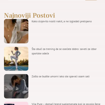
Najnoviji Postovi
Kako slojevito nositi nakit, a ne izgledati pretrpano
Šta obući za trening da se osećate dobro: saveti za izbor
sportske odeće
Zašto se budite umorni iako ste spavali osam sati
Vila Pure – domaći brend suplemenata koji je osvojio žene