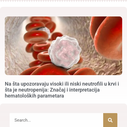
Na šta upozoravaju visoki ili niski neutrofili u krvi i
šta je neutropenija: Značaj i interpretacija
hematoloških parametara