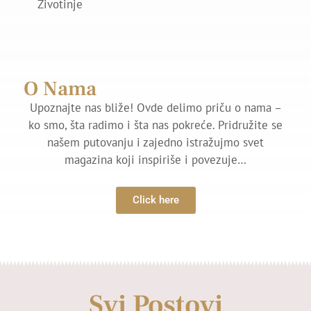
Zivotinje
O Nama
Upoznajte nas bliže! Ovde delimo priču o nama –
ko smo, šta radimo i šta nas pokreće. Pridružite se
našem putovanju i zajedno istražujmo svet
magazina koji inspiriše i povezuje…
Click here
Svi Postovi