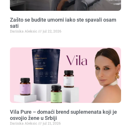
Zašto se budite umorni iako ste spavali osam
sati
Darinka Aleksic
jul 22, 2026
Vila Pure – domaći brend suplemenata koji je
osvojio žene u Srbiji
Darinka Aleksic
jul 21, 2026