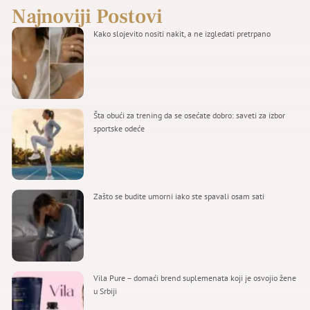
Najnoviji Postovi
Kako slojevito nositi nakit, a ne izgledati pretrpano
Šta obući za trening da se osećate dobro: saveti za izbor
sportske odeće
Zašto se budite umorni iako ste spavali osam sati
Vila Pure – domaći brend suplemenata koji je osvojio žene
u Srbiji