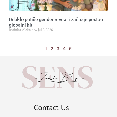
Odakle potiče gender reveal i zašto je postao
globalni hit
Darinka Aleksic
jul 9, 2026
1
2
3
4
5
Contact Us