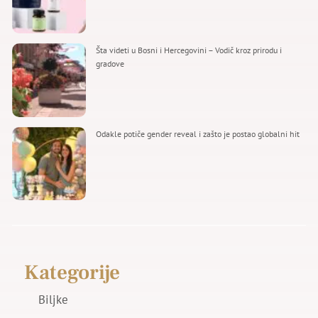
Šta videti u Bosni i Hercegovini – Vodič kroz prirodu i
gradove
Odakle potiče gender reveal i zašto je postao globalni hit
Kategorije
Biljke