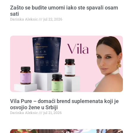
Zašto se budite umorni iako ste spavali osam
sati
Darinka Aleksic
jul 22, 2026
Vila Pure – domaći brend suplemenata koji je
osvojio žene u Srbiji
Darinka Aleksic
jul 21, 2026