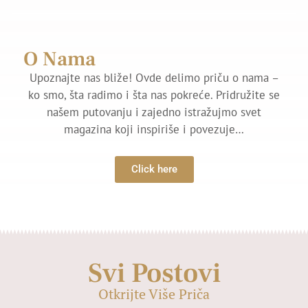
O Nama
Upoznajte nas bliže! Ovde delimo priču o nama –
ko smo, šta radimo i šta nas pokreće. Pridružite se
našem putovanju i zajedno istražujmo svet
magazina koji inspiriše i povezuje…
Click here
Svi Postovi
Otkrijte Više Priča