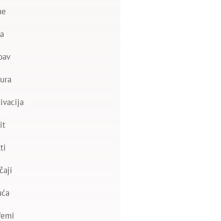
ne
a
bav
ura
ivacija
it
ti
čaji
uća
femi