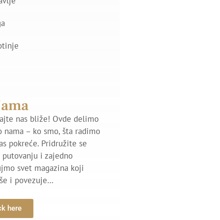
avlje
ga
otinje
Nama
jte nas bliže! Ovde delimo
o nama – ko smo, šta radimo
nas pokreće. Pridružite se
putovanju i zajedno
ujmo svet magazina koji
iše i povezuje…
ck here