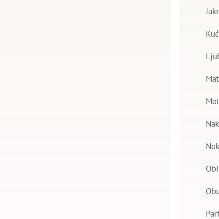
Jak
Kuć
Lju
Mat
Mot
Nak
Nok
Obi
Ob
Par