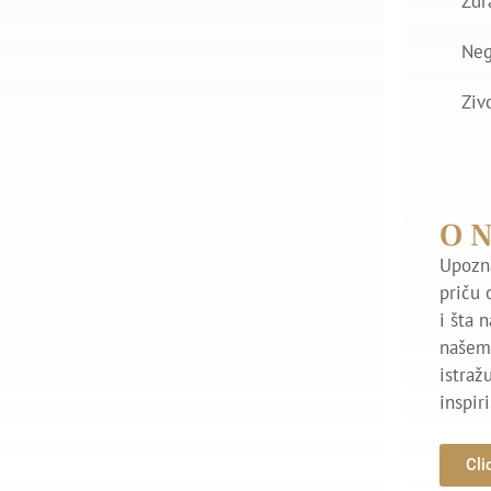
Zdr
Ne
Ziv
O 
Upozna
priču 
i šta 
našem 
istraž
inspir
Cli