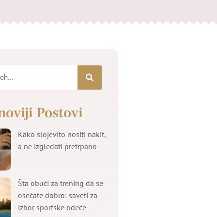
noviji Postovi
Kako slojevito nositi nakit,
a ne izgledati pretrpano
Šta obući za trening da se
osećate dobro: saveti za
izbor sportske odeće