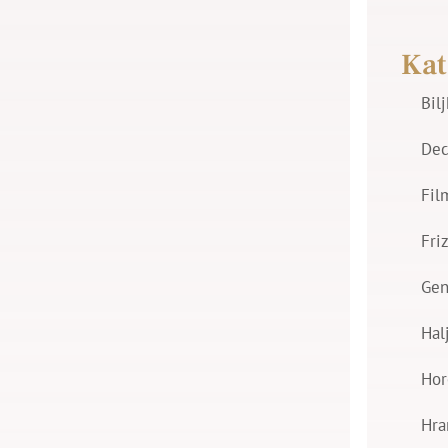
Kat
Bil
Dec
Fil
Fri
Gen
Hal
Hor
Hra