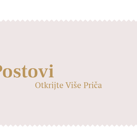
Postovi
Otkrijte Više Priča