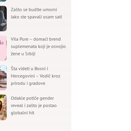
Zašto se budite umorni
iako ste spavali osam sati
Vila Pure – domaći brend
suplemenata koji je osvojio
žene u Srbiji
Šta videti u Bosni i
Hercegovini – Vodič kroz
prirodu i gradove
Odakle potiče gender
reveal i zašto je postao
globalni hit