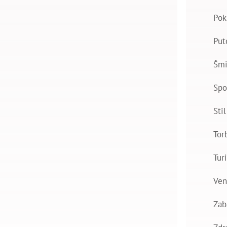
Pok
Put
Šmi
Spo
Stil
Tor
Tur
Ven
Zab