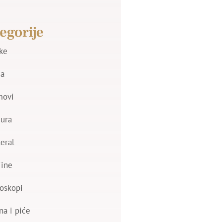
egorije
jke
a
movi
zura
eral
jine
oskopi
na i piće