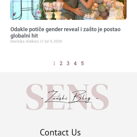
Odakle potiče gender reveal i zašto je postao
globalni hit
Darinka Aleksic
jul 9, 2026
1
2
3
4
5
Contact Us