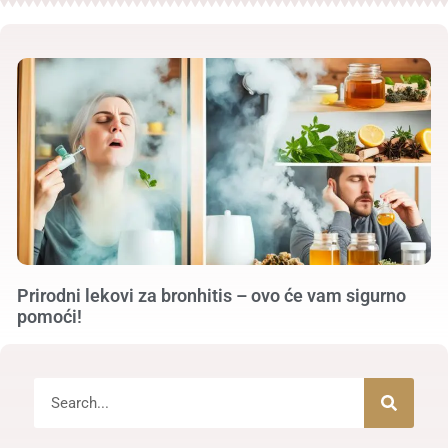
Prirodni lekovi za bronhitis – ovo će vam sigurno
pomoći!