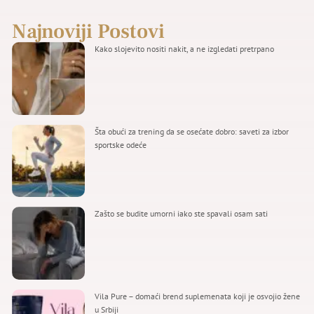
Najnoviji Postovi
Kako slojevito nositi nakit, a ne izgledati pretrpano
Šta obući za trening da se osećate dobro: saveti za izbor
sportske odeće
Zašto se budite umorni iako ste spavali osam sati
Vila Pure – domaći brend suplemenata koji je osvojio žene
u Srbiji