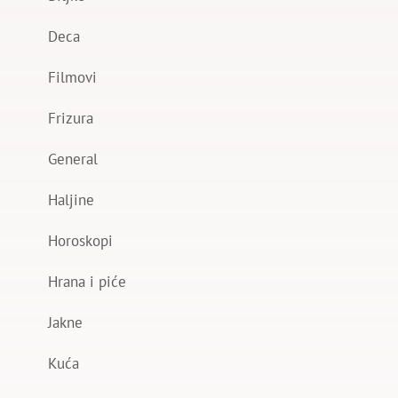
Deca
Filmovi
Frizura
General
Haljine
Horoskopi
Hrana i piće
Jakne
Kuća