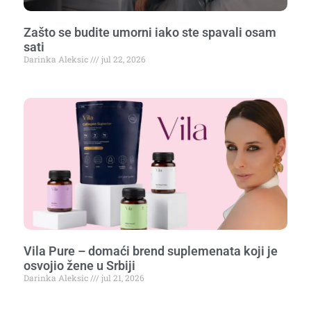
Zašto se budite umorni iako ste spavali osam
sati
Darinka Aleksic
jul 22, 2026
Vila Pure – domaći brend suplemenata koji je
osvojio žene u Srbiji
Darinka Aleksic
jul 21, 2026