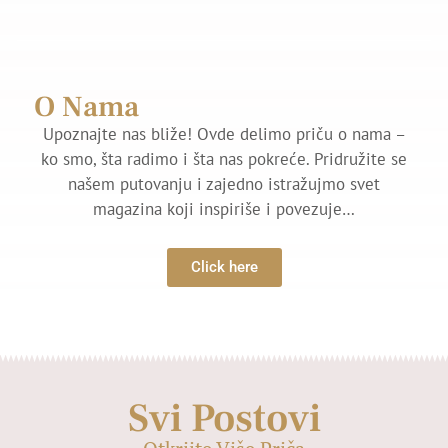
O Nama
Upoznajte nas bliže! Ovde delimo priču o nama –
ko smo, šta radimo i šta nas pokreće. Pridružite se
našem putovanju i zajedno istražujmo svet
magazina koji inspiriše i povezuje…
Click here
Svi Postovi