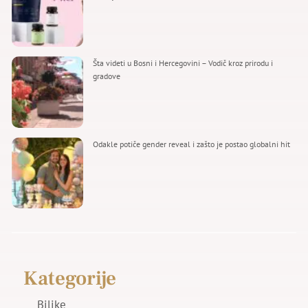
Šta videti u Bosni i Hercegovini – Vodič kroz prirodu i
gradove
Odakle potiče gender reveal i zašto je postao globalni hit
Kategorije
Biljke