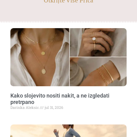
Otkrijte Više Priča
Kako slojevito nositi nakit, a ne izgledati
pretrpano
Darinka Aleksic
jul 31, 2026