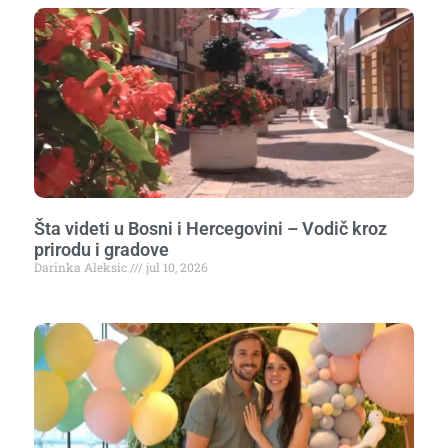
Šta videti u Bosni i Hercegovini – Vodič kroz
prirodu i gradove
Darinka Aleksic
jul 10, 2026