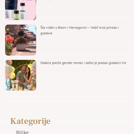
Šta videti u Bosni i Hercegovini – Vodič kroz prirodu i
gradove
Odakle potiče gender reveal i zašto je postao globalni hit
Kategorije
Biljke