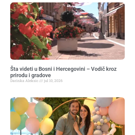
Šta videti u Bosni i Hercegovini – Vodič kroz
prirodu i gradove
Darinka Aleksic
jul 10, 2026