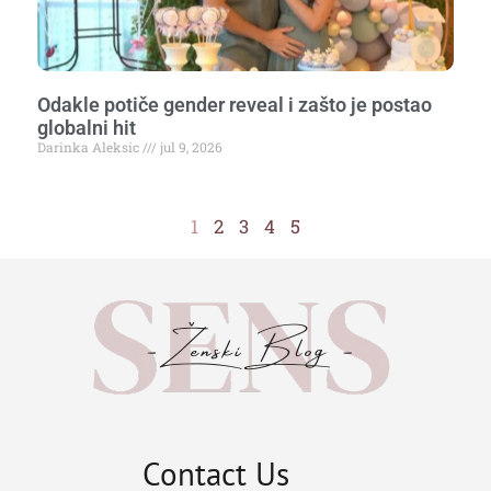
Odakle potiče gender reveal i zašto je postao
globalni hit
Darinka Aleksic
jul 9, 2026
1
2
3
4
5
Contact Us