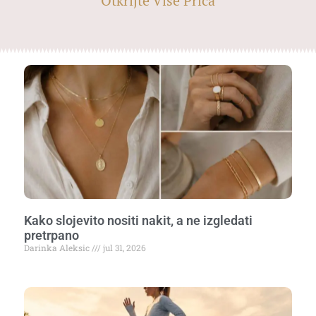
Otkrijte Više Priča
Kako slojevito nositi nakit, a ne izgledati
pretrpano
Darinka Aleksic
jul 31, 2026