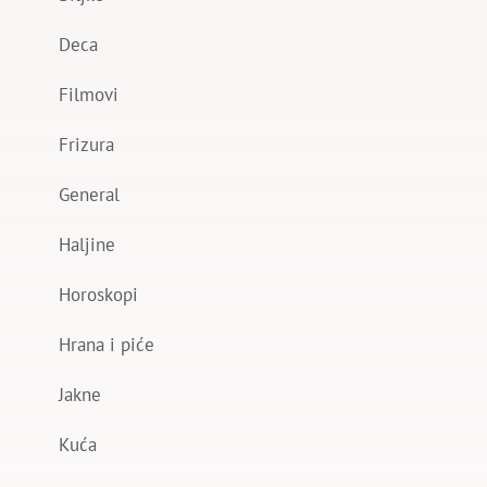
Deca
Filmovi
Frizura
General
Haljine
Horoskopi
Hrana i piće
Jakne
Kuća