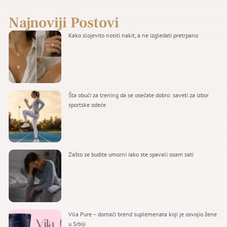
Najnoviji Postovi
Kako slojevito nositi nakit, a ne izgledati pretrpano
Šta obući za trening da se osećate dobro: saveti za izbor
sportske odeće
Zašto se budite umorni iako ste spavali osam sati
Vila Pure – domaći brend suplemenata koji je osvojio žene
u Srbiji