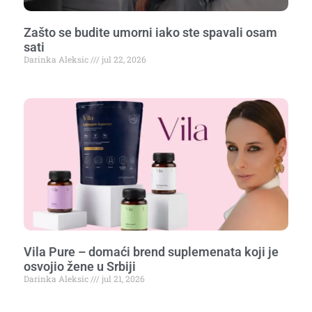
Zašto se budite umorni iako ste spavali osam
sati
Darinka Aleksic
jul 22, 2026
Vila Pure – domaći brend suplemenata koji je
osvojio žene u Srbiji
Darinka Aleksic
jul 21, 2026