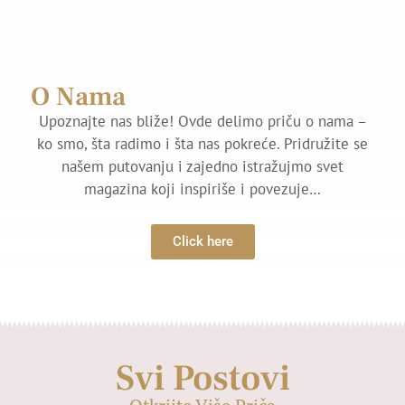
O Nama
Upoznajte nas bliže! Ovde delimo priču o nama –
ko smo, šta radimo i šta nas pokreće. Pridružite se
našem putovanju i zajedno istražujmo svet
magazina koji inspiriše i povezuje…
Click here
Svi Postovi