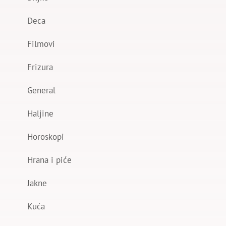
Deca
Filmovi
Frizura
General
Haljine
Horoskopi
Hrana i piće
Jakne
Kuća