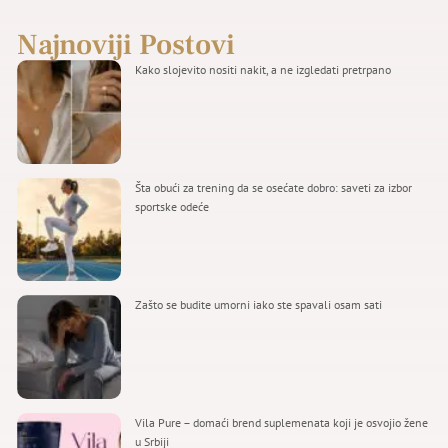
Najnoviji Postovi
Kako slojevito nositi nakit, a ne izgledati pretrpano
Šta obući za trening da se osećate dobro: saveti za izbor
sportske odeće
Zašto se budite umorni iako ste spavali osam sati
Vila Pure – domaći brend suplemenata koji je osvojio žene
u Srbiji