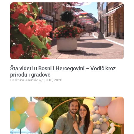
Šta videti u Bosni i Hercegovini – Vodič kroz
prirodu i gradove
Darinka Aleksic
jul 10, 2026