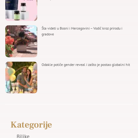
Šta videti u Bosni i Hercegovini – Vodič kroz prirodu i
gradove
Odakle potiče gender reveal i zašto je postao globalni hit
Kategorije
Biljke