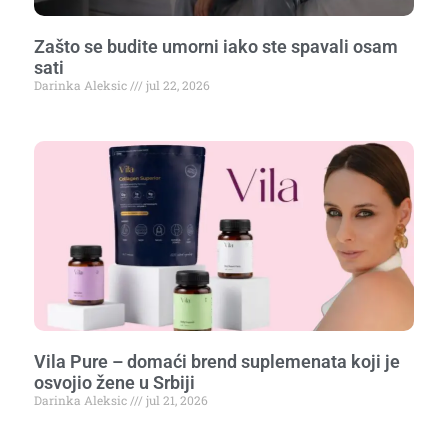
Zašto se budite umorni iako ste spavali osam
sati
Darinka Aleksic
jul 22, 2026
Vila Pure – domaći brend suplemenata koji je
osvojio žene u Srbiji
Darinka Aleksic
jul 21, 2026