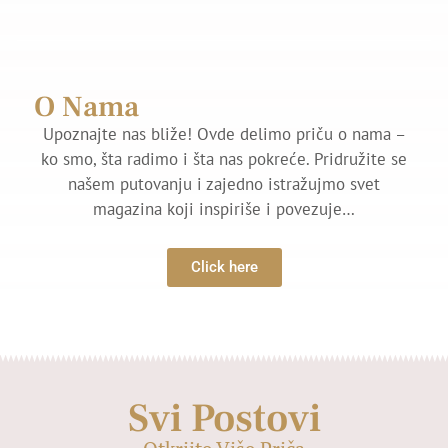
O Nama
Upoznajte nas bliže! Ovde delimo priču o nama –
ko smo, šta radimo i šta nas pokreće. Pridružite se
našem putovanju i zajedno istražujmo svet
magazina koji inspiriše i povezuje…
Click here
Svi Postovi