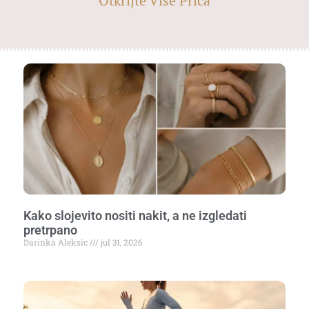
Otkrijte Više Priča
Kako slojevito nositi nakit, a ne izgledati
pretrpano
Darinka Aleksic
jul 31, 2026