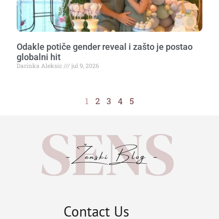
Odakle potiče gender reveal i zašto je postao
globalni hit
Darinka Aleksic
jul 9, 2026
1
2
3
4
5
Contact Us