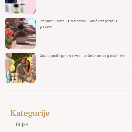
Šta videti u Bosni i Hercegovini – Vodič kroz prirodu i
gradove
Odakle potiče gender reveal i zašto je postao globalni hit
Kategorije
Biljke