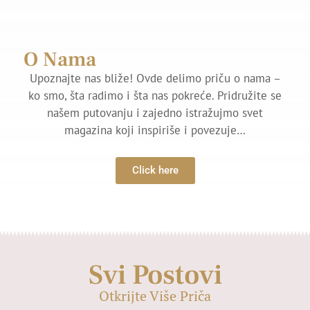
O Nama
Upoznajte nas bliže! Ovde delimo priču o nama –
ko smo, šta radimo i šta nas pokreće. Pridružite se
našem putovanju i zajedno istražujmo svet
magazina koji inspiriše i povezuje…
Click here
Svi Postovi
Otkrijte Više Priča