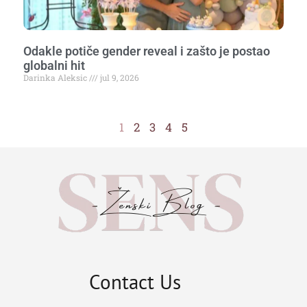
Odakle potiče gender reveal i zašto je postao
globalni hit
Darinka Aleksic
jul 9, 2026
1
2
3
4
5
Contact Us