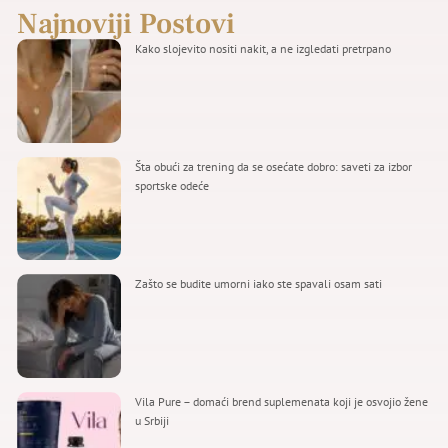
Najnoviji Postovi
Kako slojevito nositi nakit, a ne izgledati pretrpano
Šta obući za trening da se osećate dobro: saveti za izbor
sportske odeće
Zašto se budite umorni iako ste spavali osam sati
Vila Pure – domaći brend suplemenata koji je osvojio žene
u Srbiji