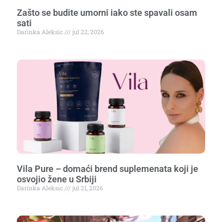
Zašto se budite umorni iako ste spavali osam
sati
Darinka Aleksic
jul 22, 2026
Vila Pure – domaći brend suplemenata koji je
osvojio žene u Srbiji
Darinka Aleksic
jul 21, 2026