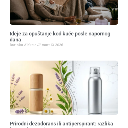
Ideje za opuštanje kod kuće posle napornog
dana
Darinka Aleksic
mart 13, 2026
Prirodni dezodorans ili antiperspirant: razlika