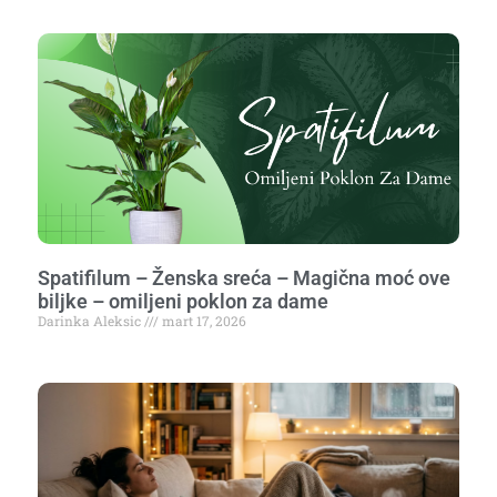
Spatifilum – Ženska sreća – Magična moć ove
biljke – omiljeni poklon za dame
Darinka Aleksic
mart 17, 2026