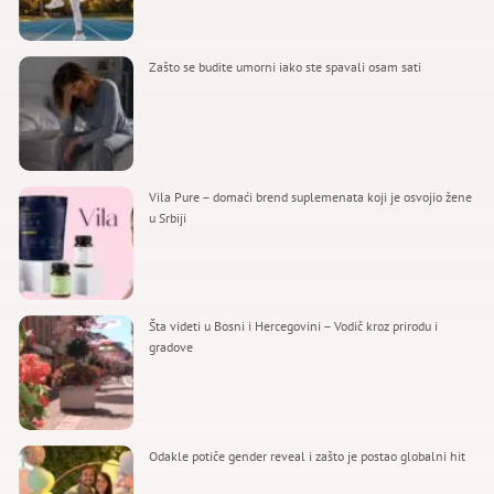
Zašto se budite umorni iako ste spavali osam sati
Vila Pure – domaći brend suplemenata koji je osvojio žene
u Srbiji
Šta videti u Bosni i Hercegovini – Vodič kroz prirodu i
gradove
Odakle potiče gender reveal i zašto je postao globalni hit