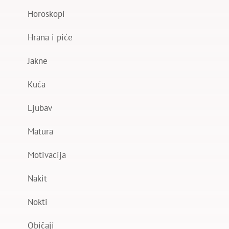
Horoskopi
Hrana i piće
Jakne
Kuća
Ljubav
Matura
Motivacija
Nakit
Nokti
Običaji