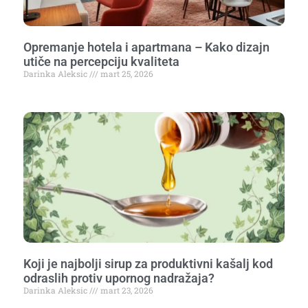
Opremanje hotela i apartmana – Kako dizajn
utiče na percepciju kvaliteta
Darinka Aleksic
mart 25, 2026
Koji je najbolji sirup za produktivni kašalj kod
odraslih protiv upornog nadražaja?
Darinka Aleksic
mart 23, 2026