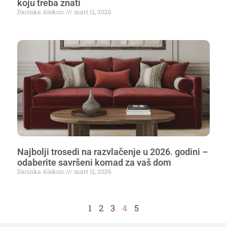
koju treba znati
Darinka Aleksic
mart 11, 2026
Najbolji trosedi na razvlačenje u 2026. godini –
odaberite savršeni komad za vaš dom
Darinka Aleksic
mart 11, 2026
1
2
3
4
5