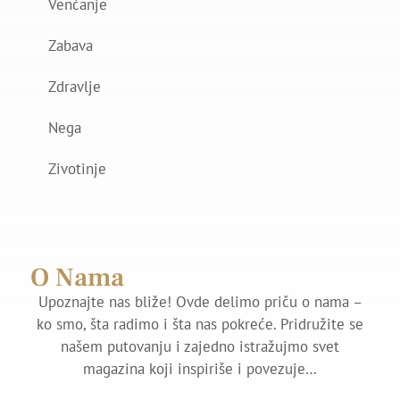
Venčanje
Zabava
Zdravlje
Nega
Zivotinje
O Nama
Upoznajte nas bliže! Ovde delimo priču o nama –
ko smo, šta radimo i šta nas pokreće. Pridružite se
našem putovanju i zajedno istražujmo svet
magazina koji inspiriše i povezuje…