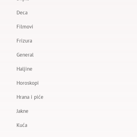
Deca
Filmovi
Frizura
General
Haljine
Horoskopi
Hrana i piće
Jakne
Kuća