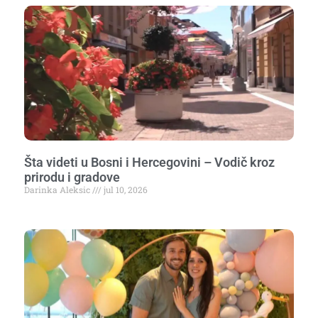
Šta videti u Bosni i Hercegovini – Vodič kroz
prirodu i gradove
Darinka Aleksic
jul 10, 2026