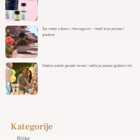
Šta videti u Bosni i Hercegovini – Vodič kroz prirodu i
gradove
Odakle potiče gender reveal i zašto je postao globalni hit
Kategorije
Biljke