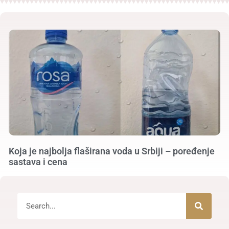
Koja je najbolja flaširana voda u Srbiji – poređenje
sastava i cena