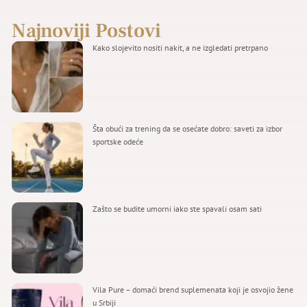
Najnoviji Postovi
Kako slojevito nositi nakit, a ne izgledati pretrpano
Šta obući za trening da se osećate dobro: saveti za izbor
sportske odeće
Zašto se budite umorni iako ste spavali osam sati
Vila Pure – domaći brend suplemenata koji je osvojio žene
u Srbiji