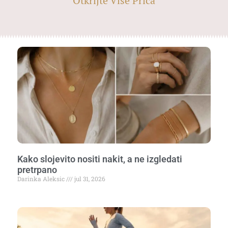
Otkrijte Više Priča
Kako slojevito nositi nakit, a ne izgledati
pretrpano
Darinka Aleksic
jul 31, 2026