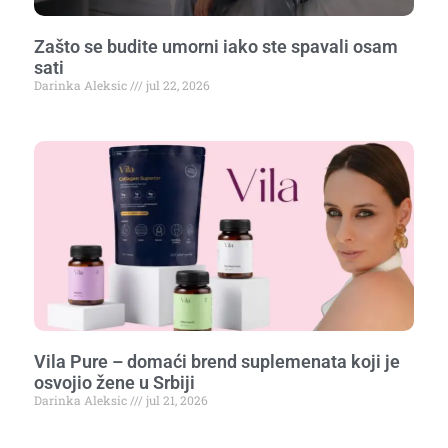
Zašto se budite umorni iako ste spavali osam
sati
Darinka Aleksic
jul 22, 2026
Vila Pure – domaći brend suplemenata koji je
osvojio žene u Srbiji
Darinka Aleksic
jul 21, 2026