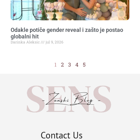
Odakle potiče gender reveal i zašto je postao
globalni hit
Darinka Aleksic
jul 9, 2026
1
2
3
4
5
Contact Us