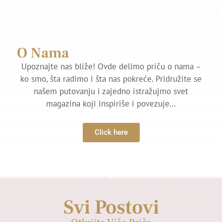
O Nama
Upoznajte nas bliže! Ovde delimo priču o nama –
ko smo, šta radimo i šta nas pokreće. Pridružite se
našem putovanju i zajedno istražujmo svet
magazina koji inspiriše i povezuje…
Click here
Svi Postovi