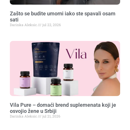
Zašto se budite umorni iako ste spavali osam
sati
Darinka Aleksic
jul 22, 2026
Vila Pure – domaći brend suplemenata koji je
osvojio žene u Srbiji
Darinka Aleksic
jul 21, 2026