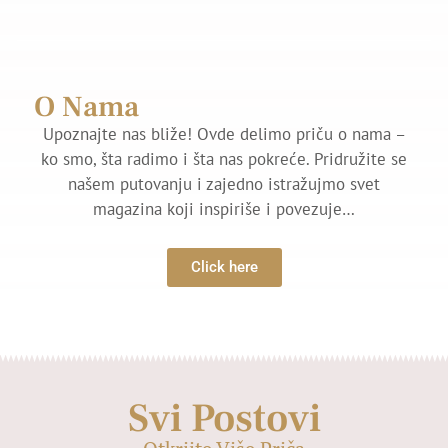
O Nama
Upoznajte nas bliže! Ovde delimo priču o nama –
ko smo, šta radimo i šta nas pokreće. Pridružite se
našem putovanju i zajedno istražujmo svet
magazina koji inspiriše i povezuje…
Click here
Svi Postovi