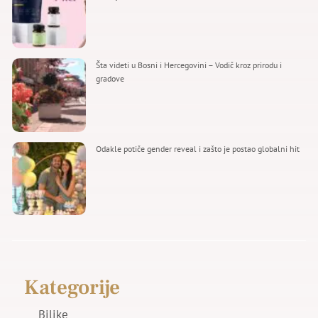
Šta videti u Bosni i Hercegovini – Vodič kroz prirodu i
gradove
Odakle potiče gender reveal i zašto je postao globalni hit
Kategorije
Biljke