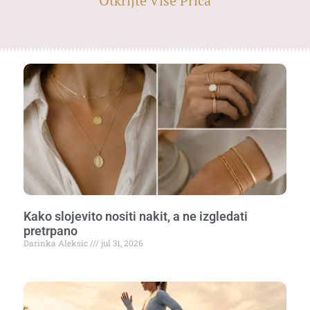
Otkrijte Više Priča
Kako slojevito nositi nakit, a ne izgledati
pretrpano
Darinka Aleksic
jul 31, 2026