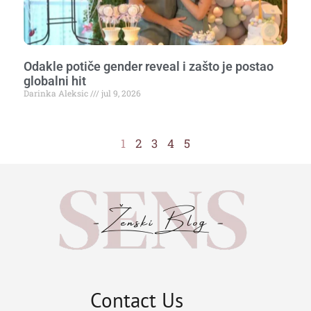
Odakle potiče gender reveal i zašto je postao
globalni hit
Darinka Aleksic
jul 9, 2026
1
2
3
4
5
Contact Us