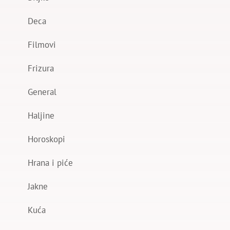
Deca
Filmovi
Frizura
General
Haljine
Horoskopi
Hrana i piće
Jakne
Kuća