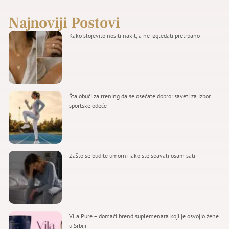
Najnoviji Postovi
Kako slojevito nositi nakit, a ne izgledati pretrpano
Šta obući za trening da se osećate dobro: saveti za izbor
sportske odeće
Zašto se budite umorni iako ste spavali osam sati
Vila Pure – domaći brend suplemenata koji je osvojio žene
u Srbiji