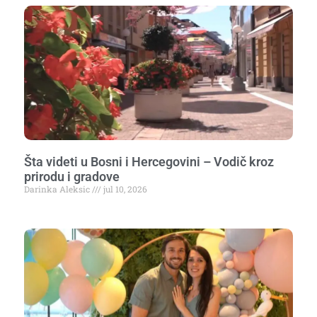
Šta videti u Bosni i Hercegovini – Vodič kroz
prirodu i gradove
Darinka Aleksic
jul 10, 2026