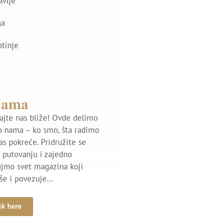
avlje
ga
otinje
Nama
jte nas bliže! Ovde delimo
o nama – ko smo, šta radimo
nas pokreće. Pridružite se
putovanju i zajedno
ujmo svet magazina koji
iše i povezuje…
ck here