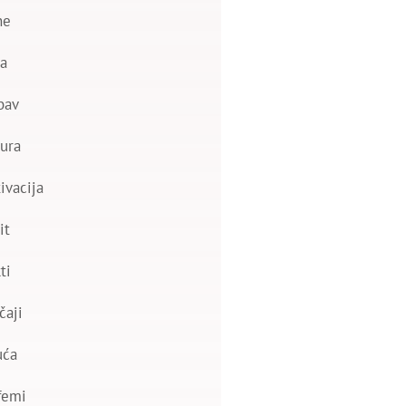
ne
a
bav
ura
ivacija
it
ti
čaji
uća
femi