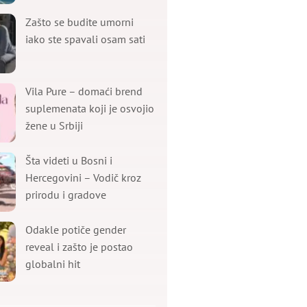
Zašto se budite umorni
iako ste spavali osam sati
Vila Pure – domaći brend
suplemenata koji je osvojio
žene u Srbiji
Šta videti u Bosni i
Hercegovini – Vodič kroz
prirodu i gradove
Odakle potiče gender
reveal i zašto je postao
globalni hit