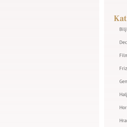
Kat
Bil
Dec
Fil
Fri
Gen
Hal
Hor
Hra