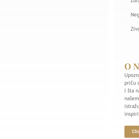
Zdr
Ne
Ziv
O 
Upozna
priču 
i šta 
našem 
istraž
inspir
Cli