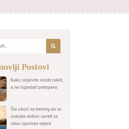
noviji Postovi
Kako slojevito nositi nakit,
a ne izgledati pretrpano
Šta obući za trening da se
osećate dobro: saveti za
izbor sportske odeće