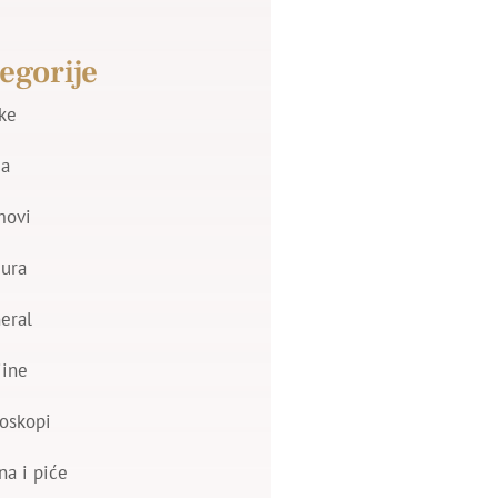
egorije
jke
a
movi
zura
eral
jine
oskopi
na i piće