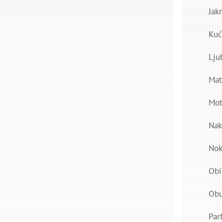
Jak
Kuć
Lju
Mat
Mot
Nak
Nok
Obi
Ob
Par