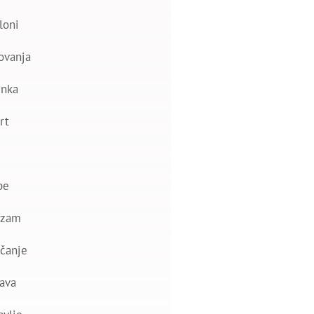
loni
ovanja
nka
rt
be
izam
čanje
ava