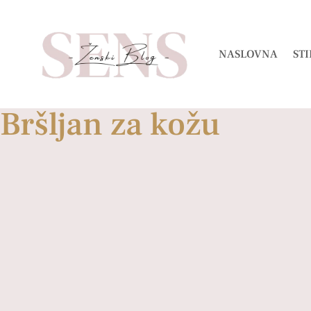
NASLOVNA
STI
Bršljan za kožu