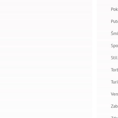
Pok
Put
Šmi
Spo
Stil
Tor
Tur
Ven
Zab