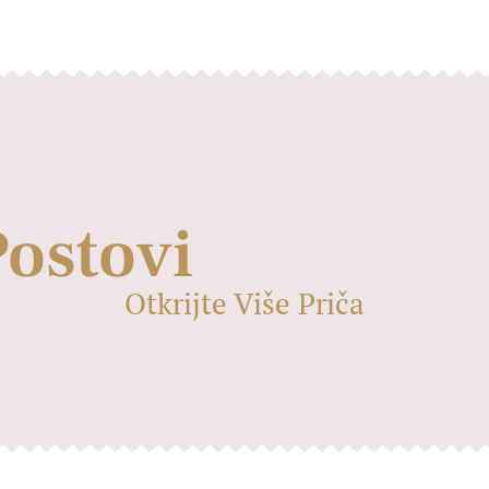
Postovi
Otkrijte Više Priča