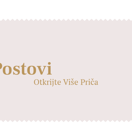
Postovi
Otkrijte Više Priča