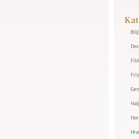
Kat
Bil
Dec
Fil
Fri
Gen
Hal
Hor
Hra