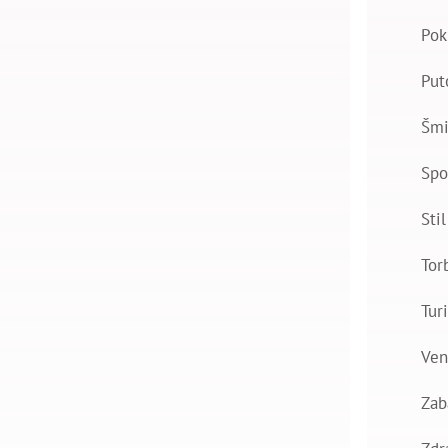
Pok
Put
Šmi
Spo
Stil
Tor
Tur
Ven
Zab