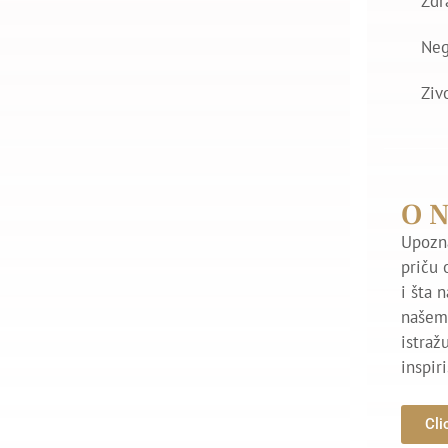
Zdr
Ne
Ziv
O 
Upozna
priču 
i šta 
našem 
istraž
inspir
Cli