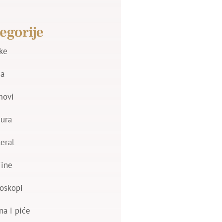
egorije
jke
a
movi
zura
eral
jine
oskopi
na i piće