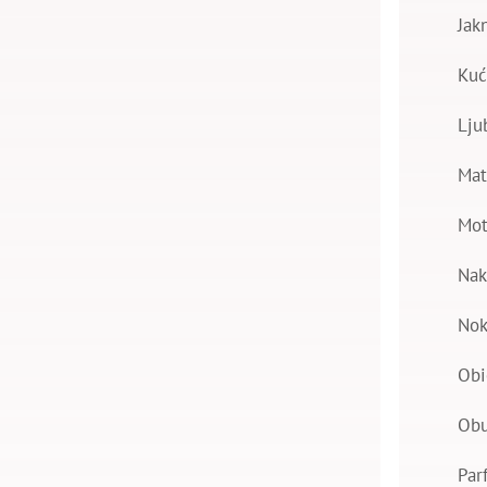
Jak
Kuć
Lju
Mat
Mot
Nak
Nok
Obi
Ob
Par