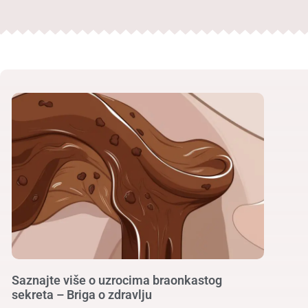
Saznajte više o uzrocima braonkastog
sekreta – Briga o zdravlju