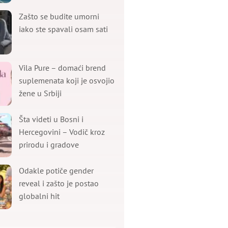
Zašto se budite umorni
iako ste spavali osam sati
Vila Pure – domaći brend
suplemenata koji je osvojio
žene u Srbiji
Šta videti u Bosni i
Hercegovini – Vodič kroz
prirodu i gradove
Odakle potiče gender
reveal i zašto je postao
globalni hit