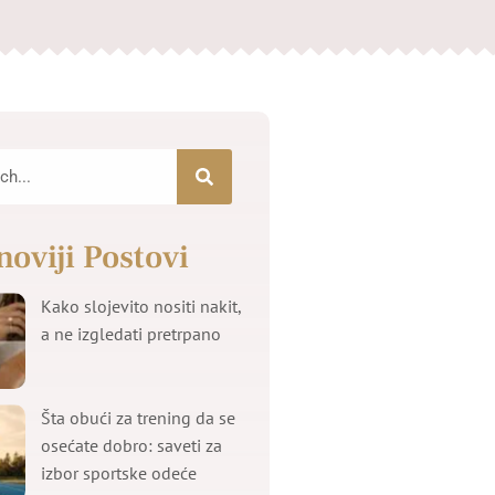
noviji Postovi
Kako slojevito nositi nakit,
a ne izgledati pretrpano
Šta obući za trening da se
osećate dobro: saveti za
izbor sportske odeće