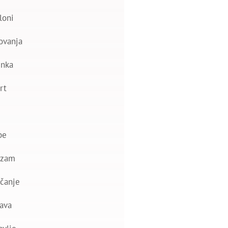
loni
ovanja
nka
rt
be
izam
čanje
ava