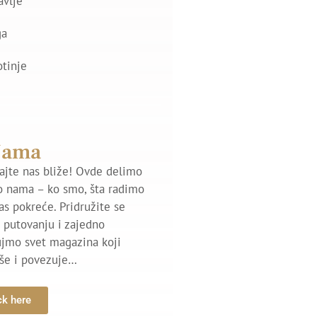
avlje
ga
otinje
Nama
jte nas bliže! Ovde delimo
o nama – ko smo, šta radimo
nas pokreće. Pridružite se
putovanju i zajedno
ujmo svet magazina koji
iše i povezuje…
ck here