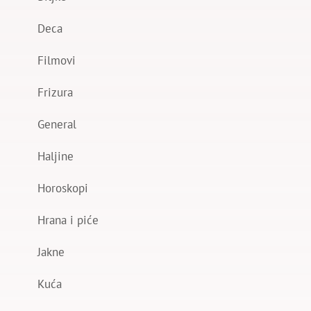
Deca
Filmovi
Frizura
General
Haljine
Horoskopi
Hrana i piće
Jakne
Kuća