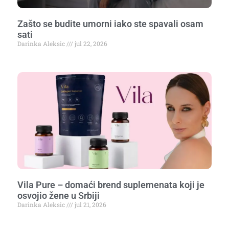
Zašto se budite umorni iako ste spavali osam
sati
Darinka Aleksic
jul 22, 2026
Vila Pure – domaći brend suplemenata koji je
osvojio žene u Srbiji
Darinka Aleksic
jul 21, 2026