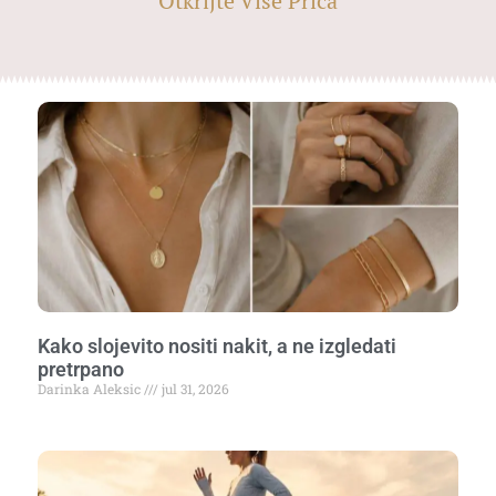
Otkrijte Više Priča
Kako slojevito nositi nakit, a ne izgledati
pretrpano
Darinka Aleksic
jul 31, 2026