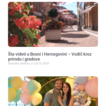
Šta videti u Bosni i Hercegovini – Vodič kroz
prirodu i gradove
Darinka Aleksic
jul 10, 2026