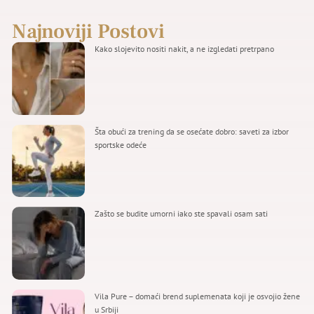
Najnoviji Postovi
Kako slojevito nositi nakit, a ne izgledati pretrpano
Šta obući za trening da se osećate dobro: saveti za izbor
sportske odeće
Zašto se budite umorni iako ste spavali osam sati
Vila Pure – domaći brend suplemenata koji je osvojio žene
u Srbiji