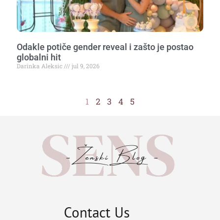
Odakle potiče gender reveal i zašto je postao
globalni hit
Darinka Aleksic
jul 9, 2026
1
2
3
4
5
Contact Us