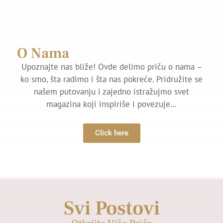
O Nama
Upoznajte nas bliže! Ovde delimo priču o nama –
ko smo, šta radimo i šta nas pokreće. Pridružite se
našem putovanju i zajedno istražujmo svet
magazina koji inspiriše i povezuje…
Click here
Svi Postovi