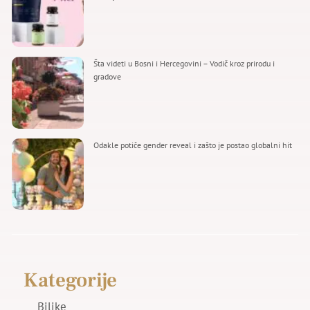
Šta videti u Bosni i Hercegovini – Vodič kroz prirodu i
gradove
Odakle potiče gender reveal i zašto je postao globalni hit
Kategorije
Biljke