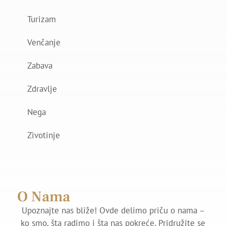
Turizam
Venčanje
Zabava
Zdravlje
Nega
Zivotinje
O Nama
Upoznajte nas bliže! Ovde delimo priču o nama –
ko smo, šta radimo i šta nas pokreće. Pridružite se