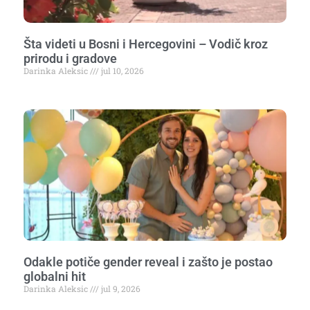
Šta videti u Bosni i Hercegovini – Vodič kroz
prirodu i gradove
Darinka Aleksic
jul 10, 2026
Odakle potiče gender reveal i zašto je postao
globalni hit
Darinka Aleksic
jul 9, 2026