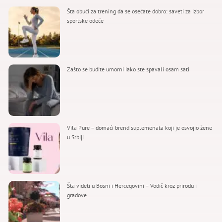
Šta obući za trening da se osećate dobro: saveti za izbor
sportske odeće
Zašto se budite umorni iako ste spavali osam sati
Vila Pure – domaći brend suplemenata koji je osvojio žene
u Srbiji
Šta videti u Bosni i Hercegovini – Vodič kroz prirodu i
gradove