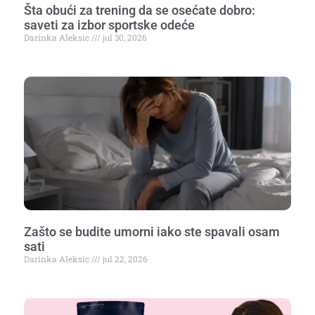
Šta obući za trening da se osećate dobro:
saveti za izbor sportske odeće
Darinka Aleksic
jul 30, 2026
Zašto se budite umorni iako ste spavali osam
sati
Darinka Aleksic
jul 22, 2026