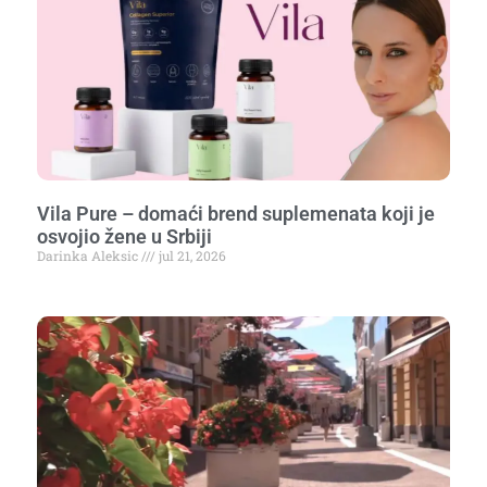
Vila Pure – domaći brend suplemenata koji je
osvojio žene u Srbiji
Darinka Aleksic
jul 21, 2026