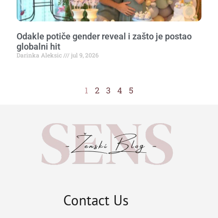
Odakle potiče gender reveal i zašto je postao
globalni hit
Darinka Aleksic
jul 9, 2026
1
2
3
4
5
Contact Us