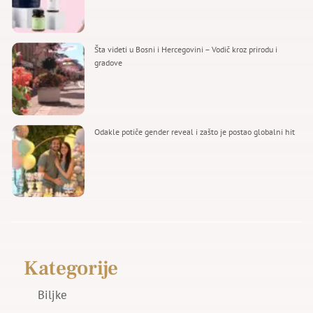
Šta videti u Bosni i Hercegovini – Vodič kroz prirodu i
gradove
Odakle potiče gender reveal i zašto je postao globalni hit
Kategorije
Biljke