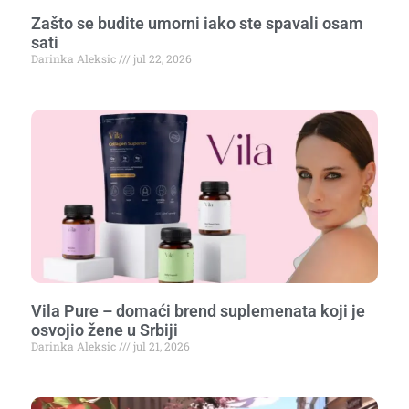
Zašto se budite umorni iako ste spavali osam
sati
Darinka Aleksic
jul 22, 2026
Vila Pure – domaći brend suplemenata koji je
osvojio žene u Srbiji
Darinka Aleksic
jul 21, 2026