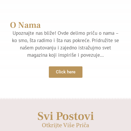
O Nama
Upoznajte nas bliže! Ovde delimo priču o nama –
ko smo, šta radimo i šta nas pokreće. Pridružite se
našem putovanju i zajedno istražujmo svet
magazina koji inspiriše i povezuje…
Click here
Svi Postovi
Otkrijte Više Priča