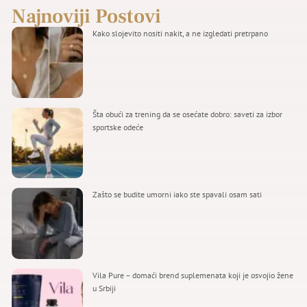
Najnoviji Postovi
Kako slojevito nositi nakit, a ne izgledati pretrpano
Šta obući za trening da se osećate dobro: saveti za izbor
sportske odeće
Zašto se budite umorni iako ste spavali osam sati
Vila Pure – domaći brend suplemenata koji je osvojio žene
u Srbiji