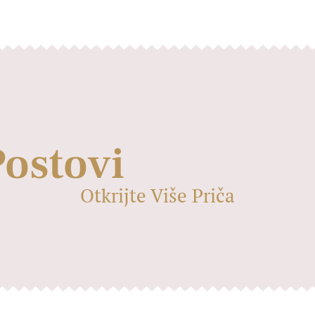
Postovi
Otkrijte Više Priča