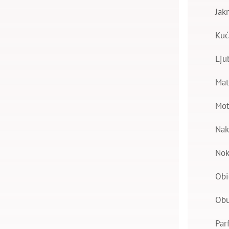
Jak
Kuć
Lju
Mat
Mot
Nak
Nok
Obi
Ob
Par