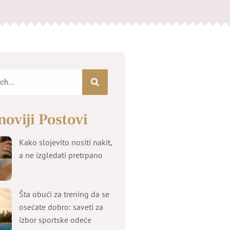
noviji Postovi
Kako slojevito nositi nakit,
a ne izgledati pretrpano
Šta obući za trening da se
osećate dobro: saveti za
izbor sportske odeće