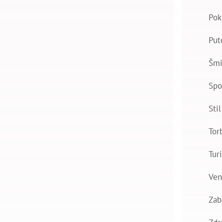
Pok
Put
Šmi
Spo
Stil
Tor
Tur
Ven
Zab