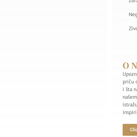
Zdr
Ne
Ziv
O 
Upozna
priču 
i šta 
našem 
istraž
inspir
Cli