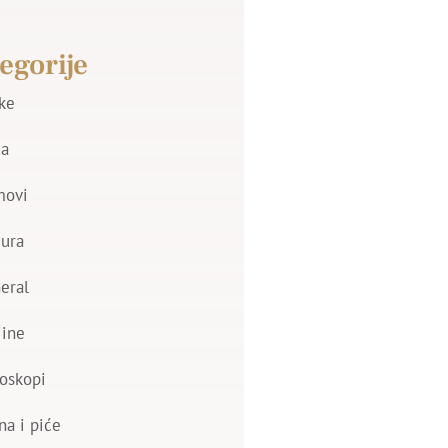
egorije
jke
a
movi
zura
eral
jine
oskopi
na i piće