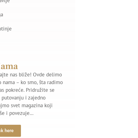
avlje
ga
otinje
Nama
jte nas bliže! Ovde delimo
o nama – ko smo, šta radimo
nas pokreće. Pridružite se
putovanju i zajedno
ujmo svet magazina koji
iše i povezuje…
ck here