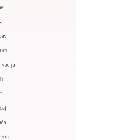
ne
a
bav
ura
ivacija
it
ti
čaji
uća
femi