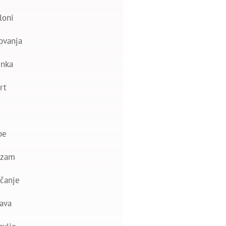
loni
ovanja
nka
rt
be
izam
čanje
ava