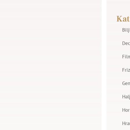
Kat
Bil
Dec
Fil
Fri
Gen
Hal
Hor
Hra