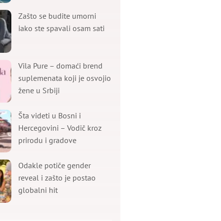
Zašto se budite umorni
iako ste spavali osam sati
Vila Pure – domaći brend
suplemenata koji je osvojio
žene u Srbiji
Šta videti u Bosni i
Hercegovini – Vodič kroz
prirodu i gradove
Odakle potiče gender
reveal i zašto je postao
globalni hit