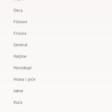
Deca
Filmovi
Frizura
General
Haljine
Horoskopi
Hrana i piće
Jakne
Kuća