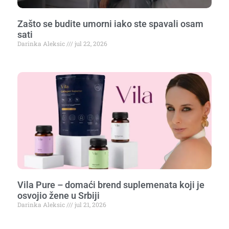
Zašto se budite umorni iako ste spavali osam
sati
Darinka Aleksic
jul 22, 2026
Vila Pure – domaći brend suplemenata koji je
osvojio žene u Srbiji
Darinka Aleksic
jul 21, 2026