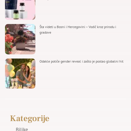
Šta videti u Bosni i Hercegovini – Vodič kroz prirodu i
gradove
Odakle potiče gender reveal i zašto je postao globalni hit
Kategorije
Biljke