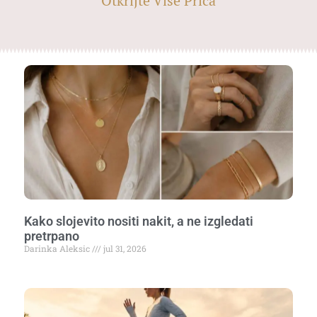
Otkrijte Više Priča
Kako slojevito nositi nakit, a ne izgledati
pretrpano
Darinka Aleksic
jul 31, 2026