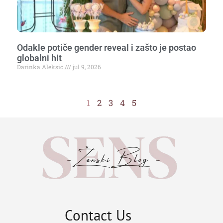
Odakle potiče gender reveal i zašto je postao
globalni hit
Darinka Aleksic
jul 9, 2026
1
2
3
4
5
Contact Us