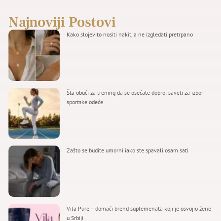
Najnoviji Postovi
Kako slojevito nositi nakit, a ne izgledati pretrpano
Šta obući za trening da se osećate dobro: saveti za izbor
sportske odeće
Zašto se budite umorni iako ste spavali osam sati
Vila Pure – domaći brend suplemenata koji je osvojio žene
u Srbiji