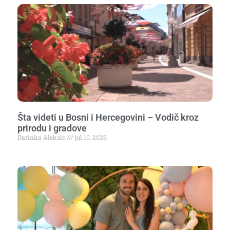
Šta videti u Bosni i Hercegovini – Vodič kroz
prirodu i gradove
Darinka Aleksic
jul 10, 2026