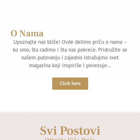
O Nama
Upoznajte nas bliže! Ovde delimo priču o nama –
ko smo, šta radimo i šta nas pokreće. Pridružite se
našem putovanju i zajedno istražujmo svet
magazina koji inspiriše i povezuje…
Click here
Svi Postovi