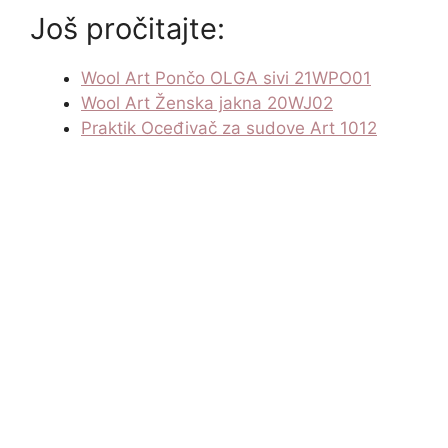
Još pročitajte:
Wool Art Pončo OLGA sivi 21WPO01
Wool Art Ženska jakna 20WJ02
Praktik Oceđivač za sudove Art 1012