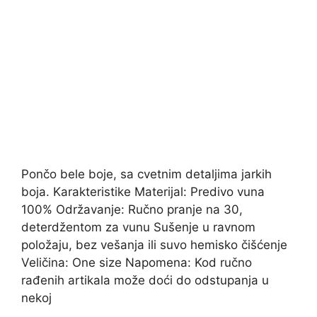
Pončo bele boje, sa cvetnim detaljima jarkih
boja. Karakteristike Materijal: Predivo vuna
100% Održavanje: Ručno pranje na 30,
deterdžentom za vunu Sušenje u ravnom
položaju, bez vešanja ili suvo hemisko čišćenje
Veličina: One size Napomena: Kod ručno
rađenih artikala može doći do odstupanja u
nekoj