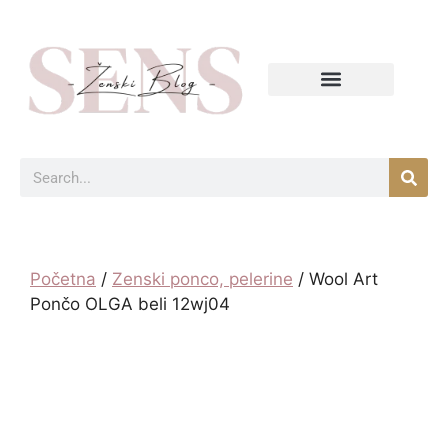
Početna
/
Zenski ponco, pelerine
/ Wool Art
Pončo OLGA beli 12wj04