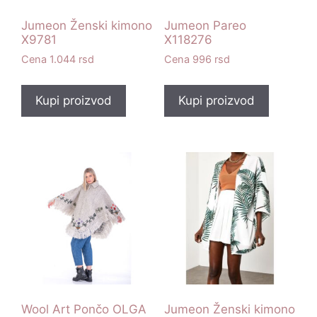
Jumeon Ženski kimono
Jumeon Pareo
X9781
X118276
1.044
rsd
996
rsd
Kupi proizvod
Kupi proizvod
Wool Art Pončo OLGA
Jumeon Ženski kimono