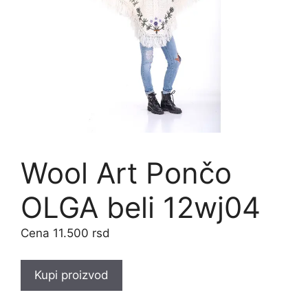
Wool Art Pončo
OLGA beli 12wj04
11.500
rsd
Kupi proizvod