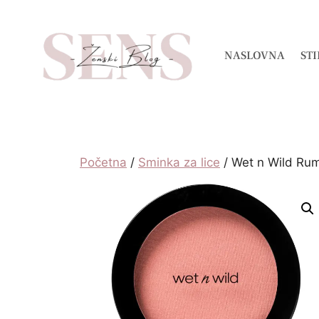
NASLOVNA
STI
Početna
/
Sminka za lice
/ Wet n Wild Rum