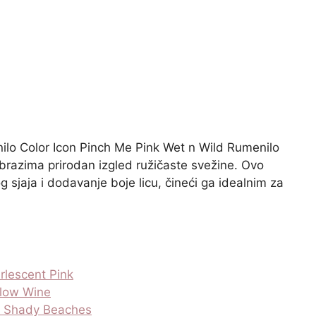
nilo Color Icon Pinch Me Pink Wet n Wild Rumenilo
obrazima prirodan izgled ružičaste svežine. Ovo
 sjaja i dodavanje boje licu, čineći ga idealnim za
rlescent Pink
llow Wine
at Shady Beaches