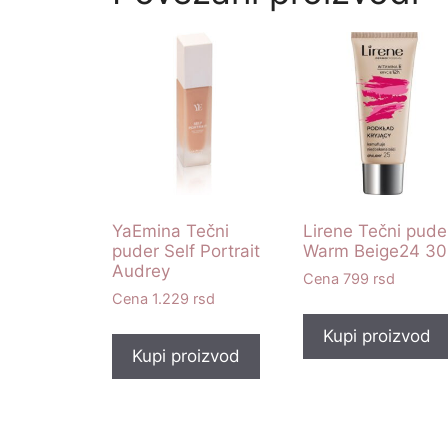
YaEmina Tečni
Lirene Tečni pude
puder Self Portrait
Warm Beige24 30
Audrey
799
rsd
1.229
rsd
Kupi proizvod
Kupi proizvod