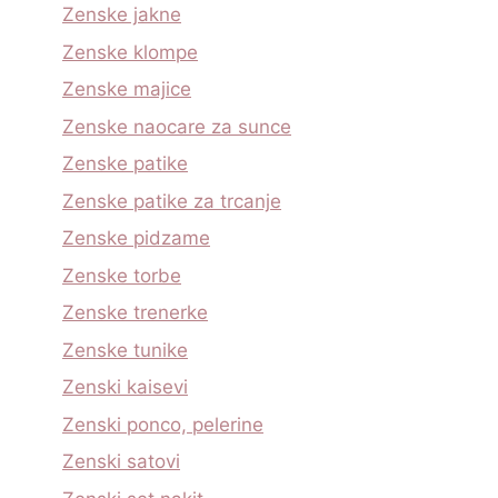
Zenske jakne
Zenske klompe
Zenske majice
Zenske naocare za sunce
Zenske patike
Zenske patike za trcanje
Zenske pidzame
Zenske torbe
Zenske trenerke
Zenske tunike
Zenski kaisevi
Zenski ponco, pelerine
Zenski satovi