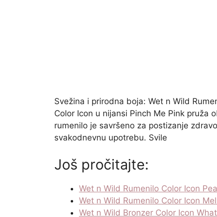
Svežina i prirodna boja: Wet n Wild Rume
Color Icon u nijansi Pinch Me Pink pruža 
rumenilo je savršeno za postizanje zdravog
svakodnevnu upotrebu. Svile
Još pročitajte:
Wet n Wild Rumenilo Color Icon Pea
Wet n Wild Rumenilo Color Icon Me
Wet n Wild Bronzer Color Icon Wh