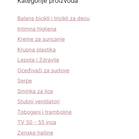
Kategorije proizvoda
Balans bicikli i tricikli za decu
Intimna higijena
Kreme za suncanje
Krupna plastika
Lepota i Zdravlje
Oceđivači za sudove
Serpe
Sminka za lice
Stubni ventilatori
Tobogani i tramboline
TV 50 - 55 inca
Zenske haljine