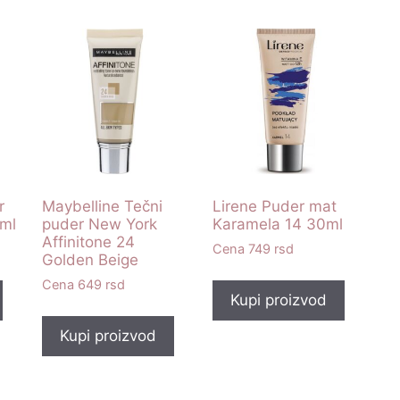
r
Maybelline Tečni
Lirene Puder mat
ml
puder New York
Karamela 14 30ml
Affinitone 24
749
rsd
Golden Beige
649
rsd
Kupi proizvod
Kupi proizvod