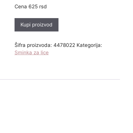
625
rsd
Kupi proizvod
Šifra proizvoda:
4478022
Kategorija:
Sminka za lice