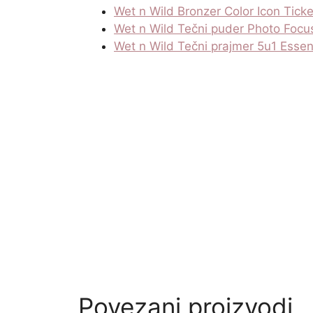
Wet n Wild Bronzer Color Icon Ticke
Wet n Wild Tečni puder Photo Focu
Wet n Wild Tečni prajmer 5u1 Esse
Povezani proizvodi