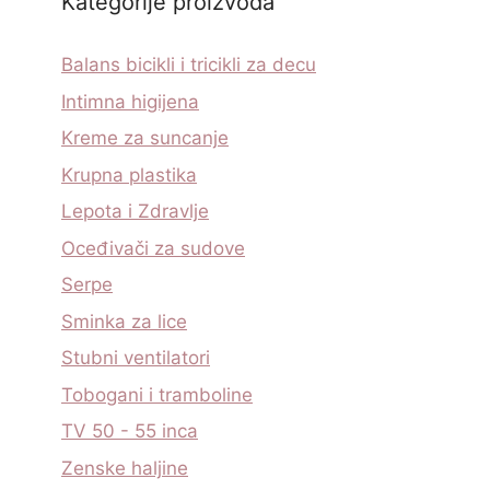
Kategorije proizvoda
Balans bicikli i tricikli za decu
Intimna higijena
Kreme za suncanje
Krupna plastika
Lepota i Zdravlje
Oceđivači za sudove
Serpe
Sminka za lice
Stubni ventilatori
Tobogani i tramboline
TV 50 - 55 inca
Zenske haljine