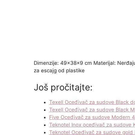
Dimenzije: 49x38x9 cm Materijal: Nerđaj
za escajg od plastike
Još pročitajte:
Texell Oceđivač za sudove Black 
Texell Oceđivač za sudove Black
Five Oceđivač za sudove Modern
Teknotel Inox oceđivač za sudove
Teknotel Oceđivač za sudove gol