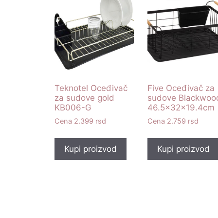
Teknotel Oceđivač
Five Oceđivač za
za sudove gold
sudove Blackwoo
KB006-G
46.5x32x19.4cm
2.399
rsd
2.759
rsd
Kupi proizvod
Kupi proizvod