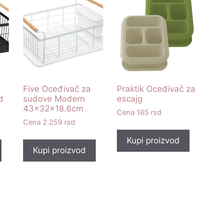
Five Oceđivač za
Praktik Oceđivač za
d
sudove Modern
escajg
43x32x18.6cm
165
rsd
2.259
rsd
Kupi proizvod
Kupi proizvod