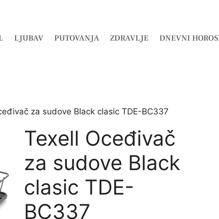
L
LJUBAV
PUTOVANJA
ZDRAVLJE
DNEVNI HOROS
Oceđivač za sudove Black clasic TDE-BC337
Texell Oceđivač
za sudove Black
clasic TDE-
BC337