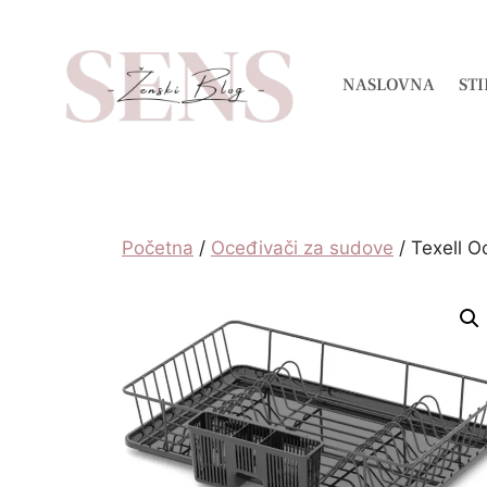
NASLOVNA
STI
Početna
/
Oceđivači za sudove
/ Texell 