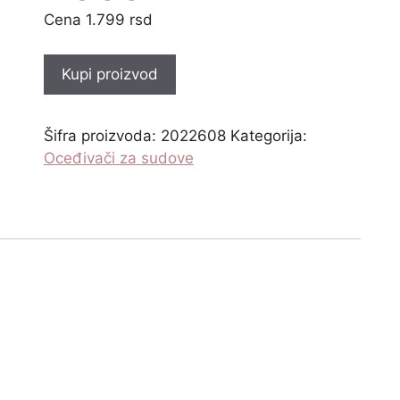
1.799
rsd
Kupi proizvod
Šifra proizvoda:
2022608
Kategorija:
Oceđivači za sudove