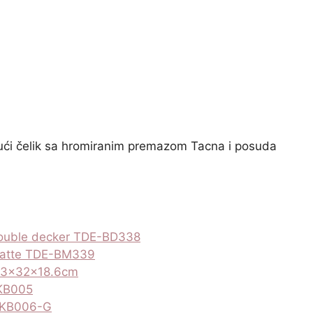
ući čelik sa hromiranim premazom Tacna i posuda
double decker TDE-BD338
 Matte TDE-BM339
 43x32x18.6cm
 KB005
d KB006-G