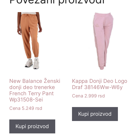
New Balance Ženski
Kappa Donji Deo Logo
donji deo trenerke
Draf 38146Ww-W6y
French Terry Pant
2.999
rsd
Wp31508-Sei
5.249
rsd
Kupi proizvod
Kupi proizvod