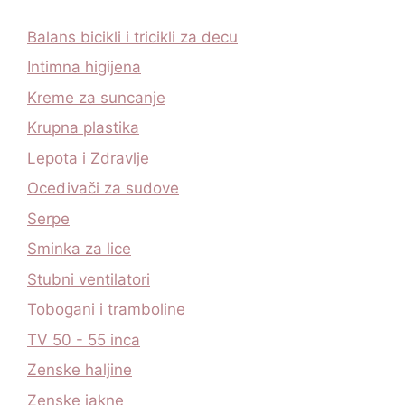
Balans bicikli i tricikli za decu
Intimna higijena
Kreme za suncanje
Krupna plastika
Lepota i Zdravlje
Oceđivači za sudove
Serpe
Sminka za lice
Stubni ventilatori
Tobogani i tramboline
TV 50 - 55 inca
Zenske haljine
Zenske jakne