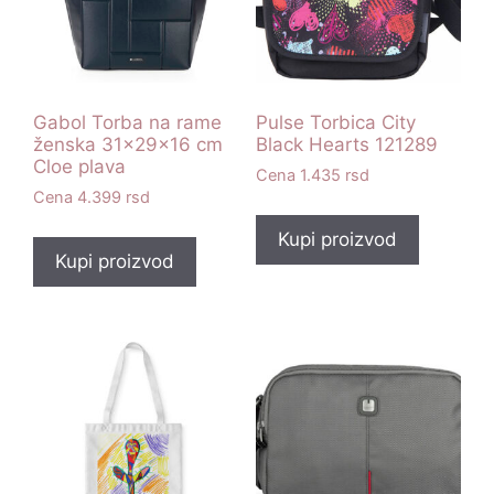
Gabol Torba na rame
Pulse Torbica City
ženska 31x29x16 cm
Black Hearts 121289
Cloe plava
1.435
rsd
4.399
rsd
Kupi proizvod
Kupi proizvod