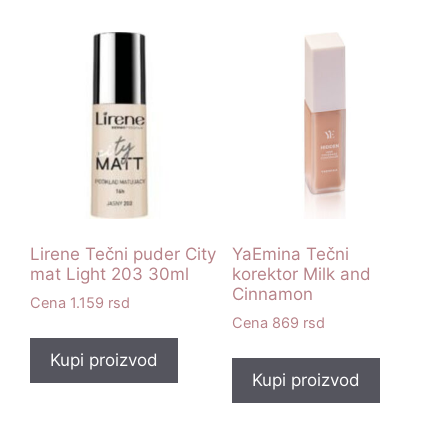
Lirene Tečni puder City
YaEmina Tečni
mat Light 203 30ml
korektor Milk and
Cinnamon
1.159
rsd
869
rsd
Kupi proizvod
Kupi proizvod