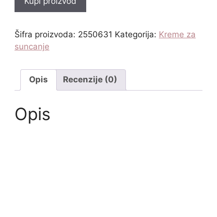
Kupi proizvod
Šifra proizvoda:
2550631
Kategorija:
Kreme za
suncanje
Opis
Recenzije (0)
Opis