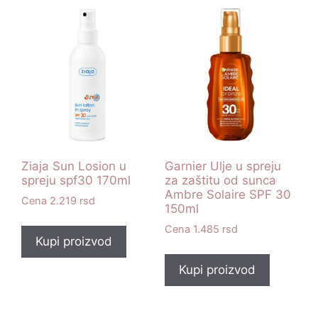
Ziaja Sun Losion u
Garnier Ulje u spreju
spreju spf30 170ml
za zaštitu od sunca
Ambre Solaire SPF 30
2.219
rsd
150ml
1.485
rsd
Kupi proizvod
Kupi proizvod