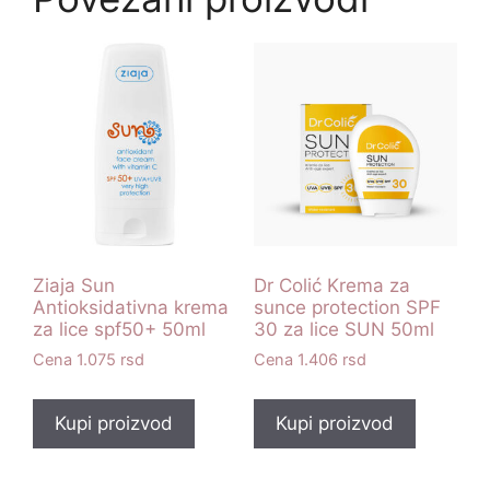
Ziaja Sun
Dr Colić Krema za
Antioksidativna krema
sunce protection SPF
za lice spf50+ 50ml
30 za lice SUN 50ml
1.075
rsd
1.406
rsd
Kupi proizvod
Kupi proizvod