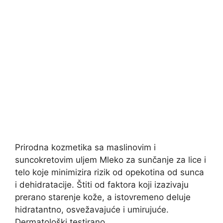
Prirodna kozmetika sa maslinovim i
suncokretovim uljem Mleko za sunčanje za lice i
telo koje minimizira rizik od opekotina od sunca
i dehidratacije. Štiti od faktora koji izazivaju
prerano starenje kože, a istovremeno deluje
hidratantno, osvežavajuće i umirujuće.
Dermatološki testirano.