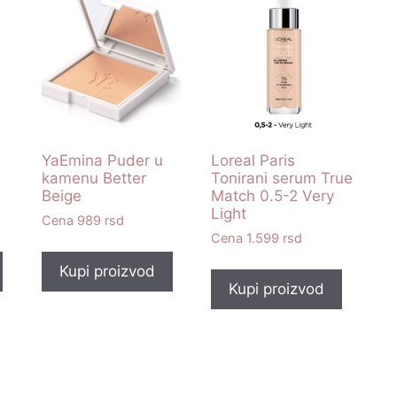
YaEmina Puder u
Loreal Paris
kamenu Better
Tonirani serum True
Beige
Match 0.5-2 Very
Light
989
rsd
1.599
rsd
Kupi proizvod
Kupi proizvod