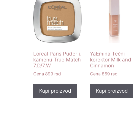
Loreal Paris Puder u
YaEmina Tečni
kamenu True Match
korektor Milk and
7.D/7.W
Cinnamon
899
rsd
869
rsd
Kupi proizvod
Kupi proizvod