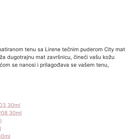
matiranom tenu sa Lirene tečnim puderom City mat
uža dugotrajnu mat završnicu, čineći vašu kožu
ćom se nanosi i prilagođava se vašem tenu,
203 30ml
 208 30ml
l
l
30ml