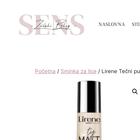
NASLOVNA
STI
Početna
/
Sminka za lice
/ Lirene Tečni p