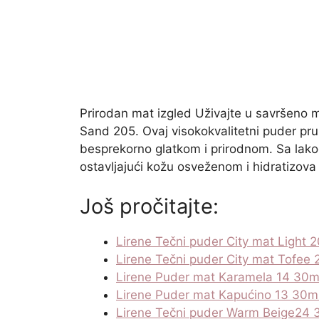
Prirodan mat izgled Uživajte u savršeno 
Sand 205. Ovaj visokokvalitetni puder pr
besprekorno glatkom i prirodnom. Sa lako
ostavljajući kožu osveženom i hidratizova
Još pročitajte:
Lirene Tečni puder City mat Light 
Lirene Tečni puder City mat Tofee
Lirene Puder mat Karamela 14 30m
Lirene Puder mat Kapućino 13 30m
Lirene Tečni puder Warm Beige24 