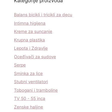
Kategorije proizvoda
Balans bicikli i tricikli za decu
Intimna higijena
Kreme za suncanje
Krupna plastika
Lepota i Zdravlje
Oceđivači za sudove
Serpe
Sminka za lice
Stubni ventilatori
Tobogani i tramboline
TV 50 - 55 inca
Zenske haljine