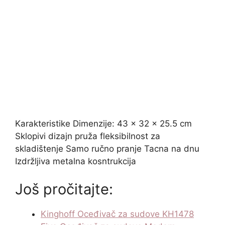
Karakteristike Dimenzije: 43 x 32 x 25.5 cm
Sklopivi dizajn pruža fleksibilnost za
skladištenje Samo ručno pranje Tacna na dnu
Izdržljiva metalna kosntrukcija
Još pročitajte:
Kinghoff Oceđivač za sudove KH1478