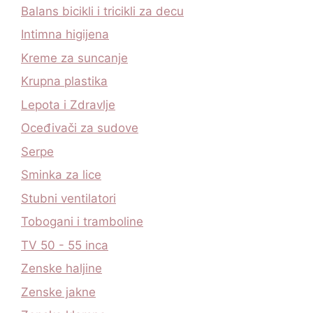
Balans bicikli i tricikli za decu
Intimna higijena
Kreme za suncanje
Krupna plastika
Lepota i Zdravlje
Oceđivači za sudove
Serpe
Sminka za lice
Stubni ventilatori
Tobogani i tramboline
TV 50 - 55 inca
Zenske haljine
Zenske jakne