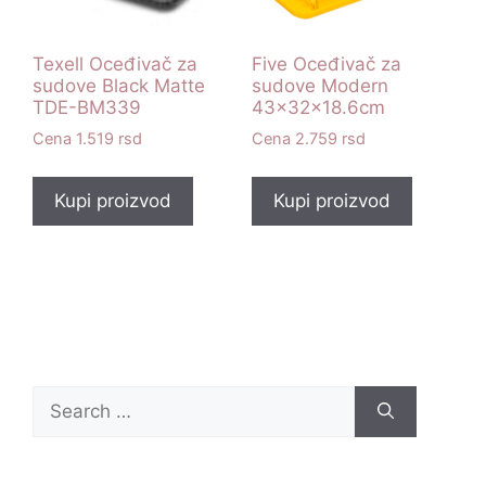
Texell Oceđivač za
Five Oceđivač za
sudove Black Matte
sudove Modern
TDE-BM339
43x32x18.6cm
1.519
rsd
2.759
rsd
Kupi proizvod
Kupi proizvod