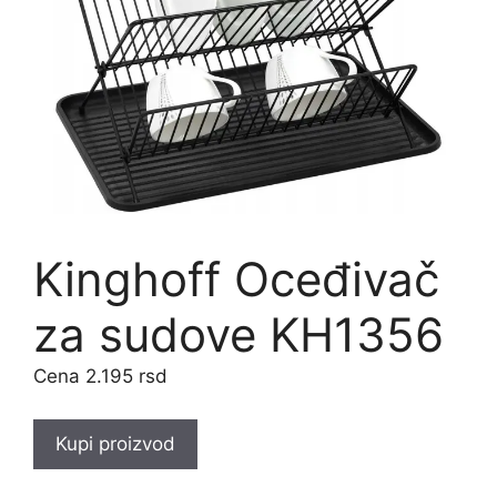
Kinghoff Oceđivač
za sudove KH1356
2.195
rsd
Kupi proizvod