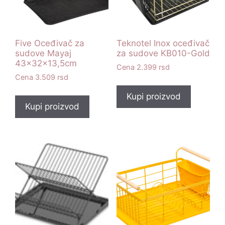
Five Oceđivač za
Teknotel Inox oceđivač
sudove Mayaj
za sudove KB010-Gold
43x32x13,5cm
2.399
rsd
3.509
rsd
Kupi proizvod
Kupi proizvod