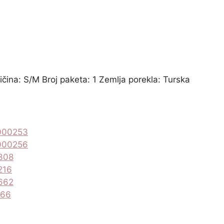
ičina: S/M Broj paketa: 1 Zemlja porekla: Turska
000253
000256
308
216
662
466