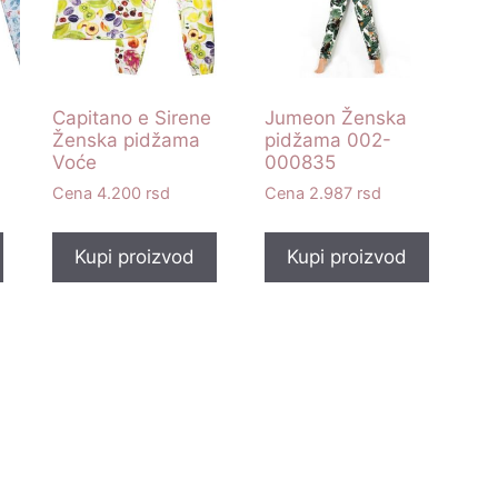
Capitano e Sirene
Jumeon Ženska
Ženska pidžama
pidžama 002-
Voće
000835
4.200
rsd
2.987
rsd
Kupi proizvod
Kupi proizvod