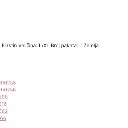
 Elastin Veličina: L/XL Broj paketa: 1 Zemlja
000253
000256
308
216
662
466