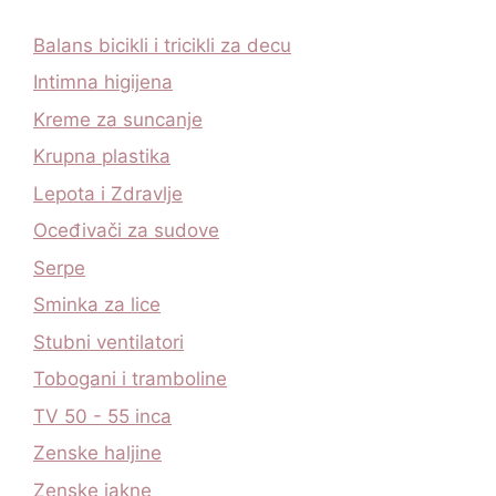
Balans bicikli i tricikli za decu
Intimna higijena
Kreme za suncanje
Krupna plastika
Lepota i Zdravlje
Oceđivači za sudove
Serpe
Sminka za lice
Stubni ventilatori
Tobogani i tramboline
TV 50 - 55 inca
Zenske haljine
Zenske jakne